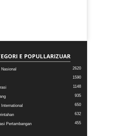
EGORI E POPULLARIZUAR
2620
a Nasional
1590
1148
rasi
935
ang
650
 International
632
intahan
455
asi Pertambangan