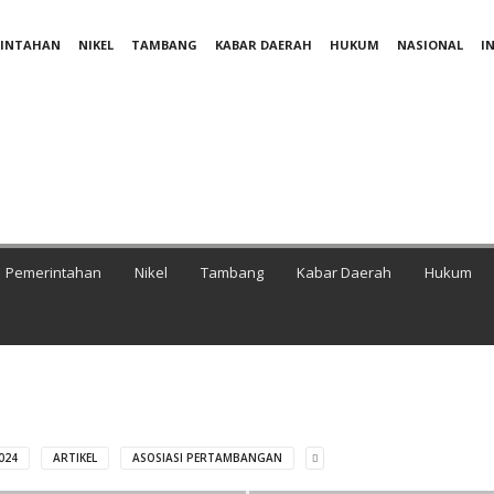
RINTAHAN
NIKEL
TAMBANG
KABAR DAERAH
HUKUM
NASIONAL
I
Pemerintahan
Nikel
Tambang
Kabar Daerah
Hukum
024
ARTIKEL
ASOSIASI PERTAMBANGAN