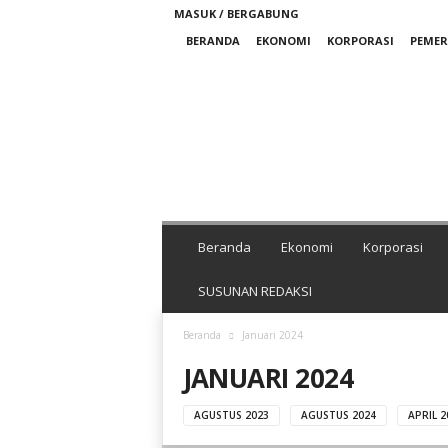
MASUK / BERGABUNG
BERANDA
EKONOMI
KORPORASI
PEME
M
e
d
i
a
N
i
k
Beranda
Ekonomi
Korporasi
e
l
SUSUNAN REDAKSI
I
n
Beranda
Januari 2024
d
JANUARI 2024
o
n
e
AGUSTUS 2023
AGUSTUS 2024
APRIL 2
s