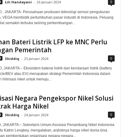
0
4
Lili Handayani
-
26 Januari 2024
D , JAKARTA- Perusahaan produsen teknologi sensor pengukuran
, VEGA membidik pertumbuhan pasar industri di Indonesia. Peluang
ilai semakin terbuka seiiring perkembangan...
han Bateri Listrik LFP ke MNC Perlu
gan Pemerintah
0
4
Shiddiq
-
25 Januari 2024
 JAKARTA – Ekosistem baterai listrik dan kendaraan listrik (battery
hicle/BEV atau EV) merupakan strategi Pemerintah Indonesia dalam
ilirisasi nikel untuk menuju...
sasi Negara Pengekspor Nikel Solusi
rak Harga Nikel
0
4
Shiddiq
-
24 Januari 2024
, JAKARTA – Sekretaris Umum Asosiasi Penambang Nikel Indonesia
dy Katrin Lengkey, mengatakan, anjloknya harga nikel dunia bisa
gan pembentukan organisasi negara-negara...