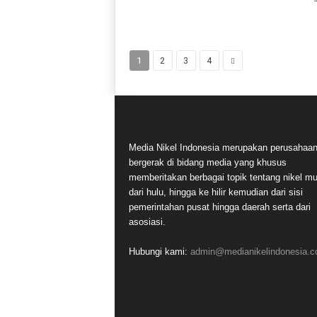
1
2
3
4
Media Nikel Indonesia merupakan perusahaa
bergerak di bidang media yang khusus
memberitakan berbagai topik tentang nikel mu
dari hulu, hingga ke hilir kemudian dari sisi
pemerintahan pusat hingga daerah serta dari
asosiasi.
Hubungi kami:
admin@medianikelindonesia.