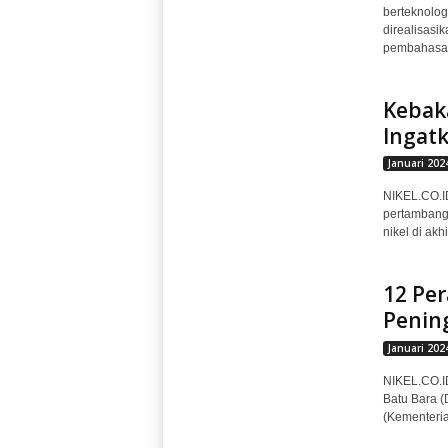
berteknologi
direalisasi
pembahasan s
Kebak
Ingat
Januari 202
NIKEL.CO.ID
pertambanga
nikel di akhi
12 Per
Penin
Januari 202
NIKEL.CO.ID
Batu Bara (
(Kementeri