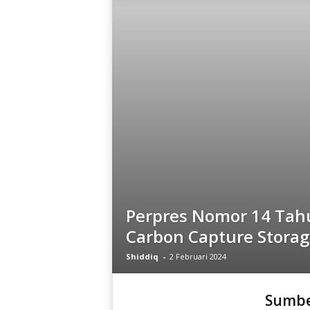
i
a
Perpres Nomor 14 Tah
Carbon Capture Storag
Shiddiq
-
2 Februari 2024
Sumbe