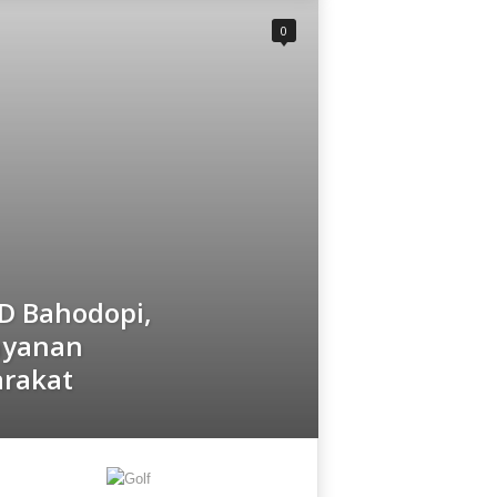
0
D Bahodopi,
ayanan
rakat