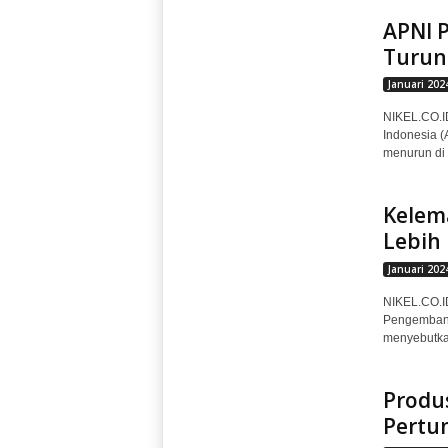
APNI P
Turun
Januari 202
NIKEL.CO.I
Indonesia (
menurun di 
Kelema
Lebih
Januari 202
NIKEL.CO.I
Pengembang
menyebutkan
Produ
Pertum