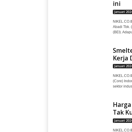
ini
Januari 202
NIKEL.CO.ID
Abadi Tbk. 
(BEI). Adap
Smelte
Kerja 
Januari 202
NIKEL.CO.ID
(Core) Indo
sektor indu
Harga
Tak Ku
Januari 202
NIKEL.CO.I