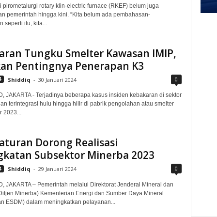
 pirometalurgi rotary klin-electric furnace (RKEF) belum juga
kan pemerintah hingga kini. “Kita belum ada pembahasan-
eperti itu, kita...
aran Tungku Smelter Kawasan IMIP,
kan Pentingnya Penerapan K3
0
4
Shiddiq
-
30 Januari 2024
, JAKARTA - Terjadinya beberapa kasus insiden kebakaran di sektor
n terintegrasi hulu hingga hilir di pabrik pengolahan atau smelter
r 2023...
aturan Dorong Realisasi
gkatan Subsektor Minerba 2023
0
4
Shiddiq
-
29 Januari 2024
, JAKARTA – Pemerintah melalui Direktorat Jenderal Mineral dan
Ditjen Minerba) Kementerian Energi dan Sumber Daya Mineral
an ESDM) dalam meningkatkan pelayanan...