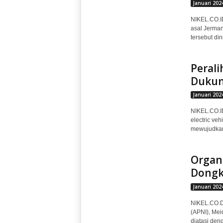
Januari 202
NIKEL.CO.I
asal Jerman
tersebut din
Perali
Dukun
Januari 202
NIKEL.CO.ID,
electric ve
mewujudkan h
Organi
Dongk
Januari 202
NIKEL.CO.D
(APNI), Mei
diatasi den