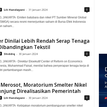
0
4
Lili Handayani
-
31 Januari 2024
, JAKARTA- Emiten batubara dan nikel PT Sumber Mineral Global
(SMGA) secara resmi menerjunkan saham di Bursa Efek Indonesia
un saham...
r Dinilai Lebih Rendah Serap Tenaga
Dibandingkan Tekstil
0
4
Shiddiq
-
30 Januari 2024
, JAKARTA - Direktur Eksekutif Center of Reform on Economics
nesia, Muhammad Faisal, menilai bahwa penyerapan tenaga kerja di
stri pertambangan masih...
 Merosot, Moratorium Smelter Nikel
njung Direalisasikan Pemerintah
0
4
Lili Handayani
-
30 Januari 2024
D, JAKARTA- Kebijakan moratorium pembangunan smelter nikel