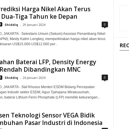
rediksi Harga Nikel Akan Terus
 Dua-Tiga Tahun ke Depan
0
4
Shiddiq
-
29 Januari 2024
D, JAKARTA - Sekretaris Umum (Sekum) Asosiasi Penambang Nikel
APNI), Meidy Katrin Lengkey, memperkirakan harga nikel akan terus
RE
kisaran US$15.000-US$12.000 per...
han Baterai LFP, Density Energy
 Rendah Dibandingkan MNC
0
4
Shiddiq
-
26 Januari 2024
D, JAKARTA - Staf Khusus Menteri ESDM Bidang Percepatan
an Industri sektor ESDM, Agus Tjahajana Wirakusumah,
, baterai Lithium Ferro Phosphate (LFP) memiliki kekurangan...
sen Teknologi Sensor VEGA Bidik
buhan Pasar Industri di Indonesia