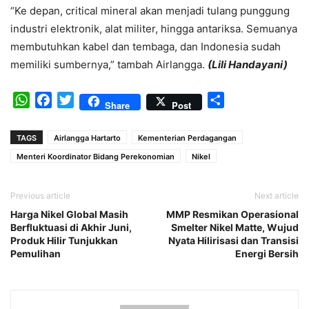
“Ke depan, critical mineral akan menjadi tulang punggung
industri elektronik, alat militer, hingga antariksa. Semuanya
membutuhkan kabel dan tembaga, dan Indonesia sudah
memiliki sumbernya,” tambah Airlangga.
(Lili Handayani)
WhatsApp
Facebook
Twitter
Share
Share
Post
TAGS
Airlangga Hartarto
Kementerian Perdagangan
Menteri Koordinator Bidang Perekonomian
Nikel
Previous article
Next article
Harga Nikel Global Masih
MMP Resmikan Operasional
Berfluktuasi di Akhir Juni,
Smelter Nikel Matte, Wujud
Produk Hilir Tunjukkan
Nyata Hilirisasi dan Transisi
Pemulihan
Energi Bersih