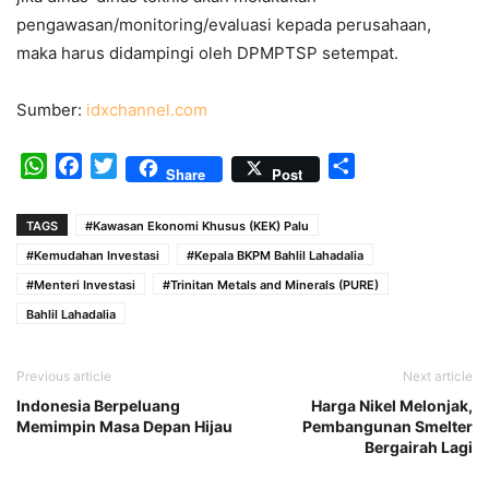
pengawasan/monitoring/evaluasi kepada perusahaan,
maka harus didampingi oleh DPMPTSP setempat.
Sumber:
idxchannel.com
WhatsApp
Facebook
Twitter
Share
Share
Post
TAGS
#Kawasan Ekonomi Khusus (KEK) Palu
#Kemudahan Investasi
#Kepala BKPM Bahlil Lahadalia
#Menteri Investasi
#Trinitan Metals and Minerals (PURE)
Bahlil Lahadalia
Previous article
Next article
Indonesia Berpeluang
Harga Nikel Melonjak,
Memimpin Masa Depan Hijau
Pembangunan Smelter
Bergairah Lagi