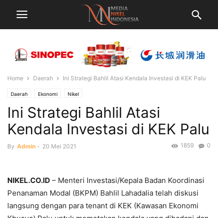
Home
Daerah
Ini Strategi Bahlil Atasi Kendala Investasi di KEK Palu
Daerah
Ekonomi
Nikel
Ini Strategi Bahlil Atasi
Kendala Investasi di KEK Palu
1859
0
By
Admin
-
20 Mei 2021
NIKEL.CO.ID
– Menteri Investasi/Kepala Badan Koordinasi
Penanaman Modal (BKPM) Bahlil Lahadalia telah diskusi
langsung dengan para tenant di KEK (Kawasan Ekonomi