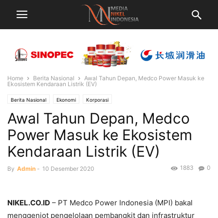
Home
Berita Nasional
Awal Tahun Depan, Medco Power Masuk ke
Ekosistem Kendaraan Listrik (EV)
Berita Nasional
Ekonomi
Korporasi
Awal Tahun Depan, Medco
Power Masuk ke Ekosistem
Kendaraan Listrik (EV)
1883
0
By
Admin
-
10 Desember 2020
NIKEL.CO.ID
– PT Medco Power Indonesia (MPI) bakal
menggenjot pengelolaan pembangkit dan infrastruktur