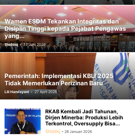
Wamen ESDM Tekankan Integritas dan
Disiplin Tinggi kepada Pejabat Pengawas
yang...
Shiddiq
-
17 Juni 2026
Pemerintah: Implementasi KBLI 2025
Tidak Memerlukan Perizinan Baru
Lili Handayani
-
27 April 2026
RKAB Kembali Jadi Tahunan,
Dirjen Minerba: Produksi Lebih
Terkontrol, Oversupply Bisa...
Shiddiq
-
28 Januari 2026