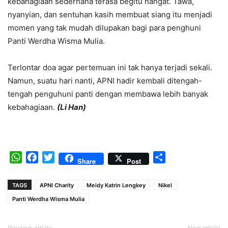
kebahagiaan sederhana terasa begitu hangat. Tawa,
nyanyian, dan sentuhan kasih membuat siang itu menjadi
momen yang tak mudah dilupakan bagi para penghuni
Panti Werdha Wisma Mulia.
Terlontar doa agar pertemuan ini tak hanya terjadi sekali.
Namun, suatu hari nanti, APNI hadir kembali ditengah-
tengah penguhuni panti dengan membawa lebih banyak
kebahagiaan.
(Li Han)
WhatsApp
Facebook
Twitter
Share
Share
Post
TAGS
APNI Charity
Meidy Katrin Lengkey
Nikel
Panti Werdha Wisma Mulia
Previous article
Next article