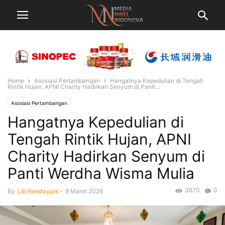
Home
Asosiasi Pertambangan
Hangatnya Kepedulian di Tengah
Rintik Hujan, APNI Charity Hadirkan Senyum di Panti...
Asosiasi Pertambangan
Hangatnya Kepedulian di
Tengah Rintik Hujan, APNI
Charity Hadirkan Senyum di
Panti Werdha Wisma Mulia
3670
0
By
Lili Handayani
-
9 Maret 2026