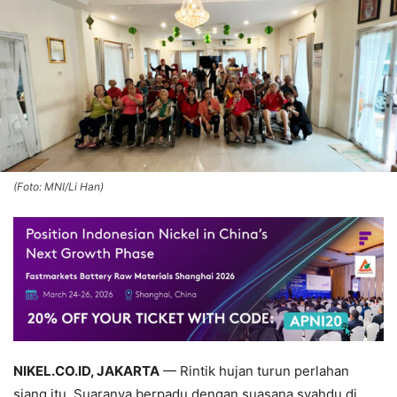
(Foto: MNI/Li Han)
NIKEL.CO.ID, JAKARTA
— Rintik hujan turun perlahan
siang itu. Suaranya berpadu dengan suasana syahdu di