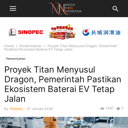
Home
Pemerintahan
Proyek Titan Menyusul Dragon, Pemerintah
Pastikan Ekosistem Baterai EV Tetap Jalan
Pemerintahan
Proyek Titan Menyusul
Dragon, Pemerintah Pastikan
Ekosistem Baterai EV Tetap
Jalan
1087
0
By
Shiddiq
-
21 Januari 2026