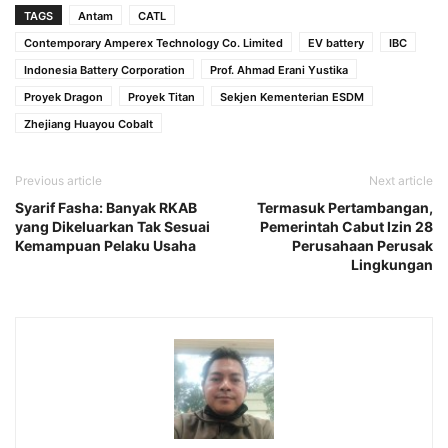
TAGS
Antam
CATL
Contemporary Amperex Technology Co. Limited
EV battery
IBC
Indonesia Battery Corporation
Prof. Ahmad Erani Yustika
Proyek Dragon
Proyek Titan
Sekjen Kementerian ESDM
Zhejiang Huayou Cobalt
Previous article
Next article
Syarif Fasha: Banyak RKAB
Termasuk Pertambangan,
yang Dikeluarkan Tak Sesuai
Pemerintah Cabut Izin 28
Kemampuan Pelaku Usaha
Perusahaan Perusak
Lingkungan