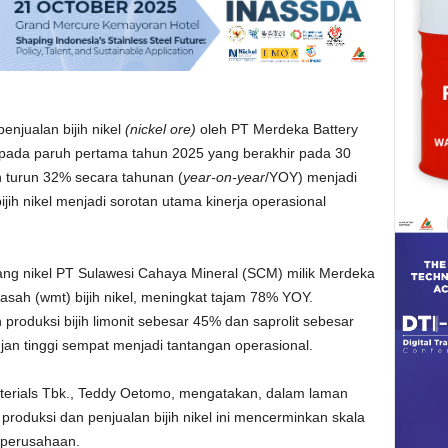
enjualan bijih nikel
(nickel ore)
oleh PT Merdeka Battery
a pada paruh pertama tahun 2025 yang berakhir pada 30
 turun 32% secara tahunan (
year-on-year
/YOY) menjadi
jih nikel menjadi sorotan utama kinerja operasional
g nikel PT Sulawesi Cahaya Mineral (SCM) milik Merdeka
basah (wmt) bijih nikel, meningkat tajam 78% YOY.
 produksi bijih limonit sebesar 45% dan saprolit sebesar
an tinggi sempat menjadi tantangan operasional.
aterials Tbk., Teddy Oetomo, mengatakan, dalam laman
 produksi dan penjualan bijih nikel ini mencerminkan skala
 perusahaan.