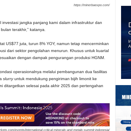
https://minerbaexpo.com/
 investasi jangka panjang kami dalam infrastruktur dan
bulan terakhir,” katanya.
catat US$77 juta, turun 8% YOY, namun tetap mencerminkan
usi dari sektor pengolahan menurun. Khusus untuk kuartal
isesuaikan dengan dampak pengurangan produksi HGNM.
ondasi operasionalnya melalui pembangunan dua fasilitas
pa
slurry
untuk mendukung pengiriman bijih limonit ke
ini ditargetkan selesai pada akhir 2025 dan pertengahan
rkets.com/events/international-critical-minerals-and-metals-summit-indonesia/