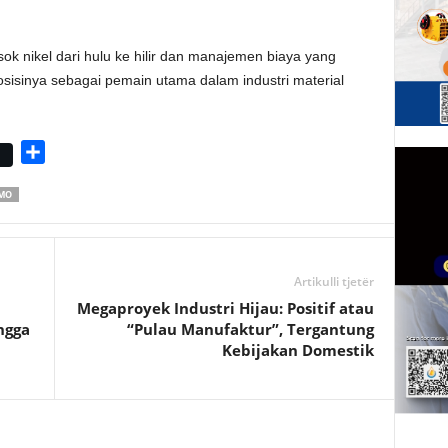
ok nikel dari hulu ke hilir dan manajemen biaya yang
sisinya sebagai pemain utama dalam industri material
S
h
OMO
a
r
e
Artikulli tjetër
Megaproyek Industri Hijau: Positif atau
ngga
“Pulau Manufaktur”, Tergantung
Kebijakan Domestik