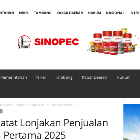
INTAHAN
NIKEL
TAMBANG
KABAR DAERAH
HUKUM
NASIONAL
INTE
Pemerintahan
Nikel
Tambang
Kabar Daerah
Hukum
Lonjakan Penjualan Bijih Nikel di Paruh Pertama 2025
G
atat Lonjakan Penjualan
uh Pertama 2025