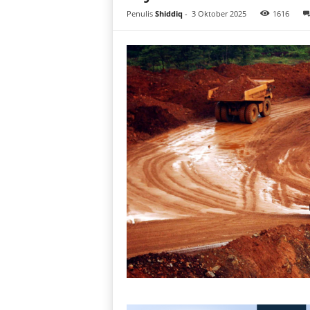
i
Penulis
Shiddiq
-
3 Oktober 2025
1616
a