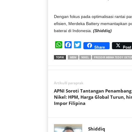
Dengan fokus pada optimalisasi rantai pas
efisien, Merdeka Battery memantapkan po
baterai di Indonesia.
(Shiddiq)
W
F
T
Share
Post
h
a
w
TOPIK
MBM
NIKEL
PRESDIR MBMA TEDDY OET
a
c
i
t
e
t
s
b
t
A
o
e
Artikulli paraprak
p
o
r
APNI Soroti Tantangan Penambang
p
k
Nikel: HPM, Harga Global Turun, hi
Impor Filipina
Shiddiq