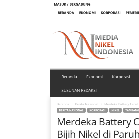
MASUK / BERGABUNG
BERANDA
EKONOMI
KORPORASI
PEMER
M
e
d
i
a
N
i
k
Beranda
Ekonomi
Korporasi
e
l
SUSUNAN REDAKSI
I
n
Beranda
Berita Nasional
Merdeka Battery Catat 
d
BERITA NASIONAL
KORPORASI
NIKEL
TAMBAN
o
Merdeka Battery C
n
e
Bijih Nikel di Par
s