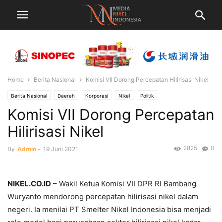
Home
Berita Nasional
Komisi VII Dorong Percepatan Hilirisasi Nikel
Berita Nasional
Daerah
Korporasi
Nikel
Politik
Komisi VII Dorong Percepatan
Hilirisasi Nikel
2825
0
By
Admin
-
19 Juni 2021
NIKEL.CO.ID
– Wakil Ketua Komisi VII DPR RI Bambang
Wuryanto mendorong percepatan hilirisasi nikel dalam
negeri. Ia menilai PT Smelter Nikel Indonesia bisa menjadi