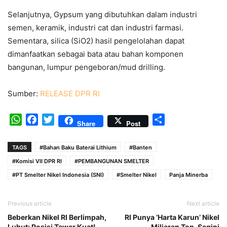
Selanjutnya, Gypsum yang dibutuhkan dalam industri
semen, keramik, industri cat dan industri farmasi.
Sementara, silica (SiO2) hasil pengelolahan dapat
dimanfaatkan sebagai bata atau bahan komponen
bangunan, lumpur pengeboran/mud drilling.
Sumber:
RELEASE DPR RI
WhatsApp
Facebook
Twitter
Share
Share
Post
TAGS
#Bahan Baku Baterai Lithium
#Banten
#Komisi VII DPR RI
#PEMBANGUNAN SMELTER
#PT Smelter Nikel Indonesia (SNI)
#Smelter Nikel
Panja Minerba
Previous article
Next article
Beberkan Nikel RI Berlimpah,
RI Punya ‘Harta Karun’ Nikel
Luhut: Posisi Tawar Kuat!
Miliaran Ton, Segini