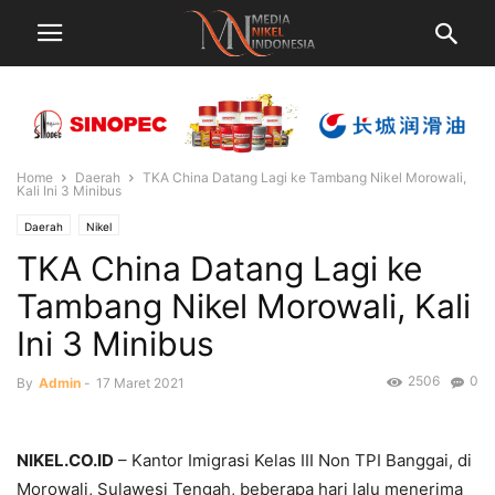
Home
Daerah
TKA China Datang Lagi ke Tambang Nikel Morowali,
Kali Ini 3 Minibus
Daerah
Nikel
TKA China Datang Lagi ke
Tambang Nikel Morowali, Kali
Ini 3 Minibus
2506
0
By
Admin
-
17 Maret 2021
NIKEL.CO.ID
– Kantor Imigrasi Kelas III Non TPI Banggai, di
Morowali, Sulawesi Tengah, beberapa hari lalu menerima