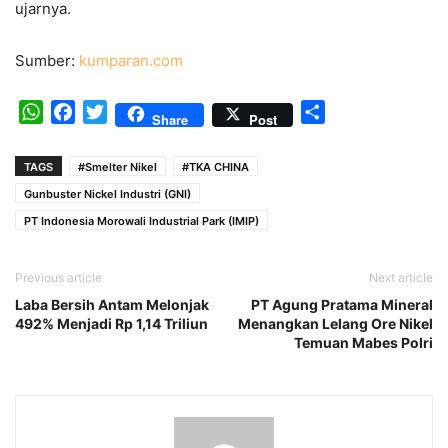
ujarnya.
Sumber:
kumparan.com
WhatsApp
Facebook
Twitter
Share
Share
Post
TAGS
#Smelter Nikel
#TKA CHINA
Gunbuster Nickel Industri (GNI)
PT Indonesia Morowali Industrial Park (IMIP)
Previous article
Next article
Laba Bersih Antam Melonjak
PT Agung Pratama Mineral
492% Menjadi Rp 1,14 Triliun
Menangkan Lelang Ore Nikel
Temuan Mabes Polri