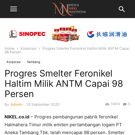
Home
Korporasi
Progres Smelter Feronikel Haltim Milik ANTM Capai
98 Persen
Korporasi
Tambang
Progres Smelter Feronikel
Haltim Milik ANTM Capai 98
Persen
1404
0
By
Admin
-
25 September 2020
NIKEL.co.id
– Progres pembangunan pabrik feronikel
Halmahera Timur milik emiten pertambangan logam PT
Aneka Tambang Tbk. telah mencapai 98 persen. Smelter