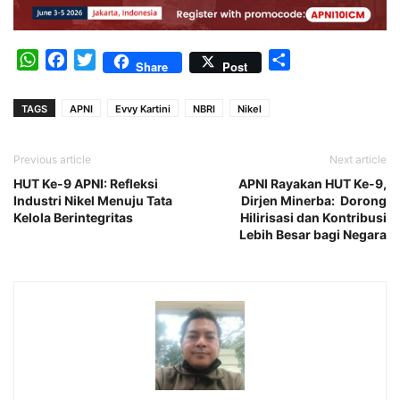
WhatsApp
Facebook
Twitter
Share
Share
Post
TAGS
APNI
Evvy Kartini
NBRI
Nikel
Previous article
Next article
HUT Ke-9 APNI: Refleksi
APNI Rayakan HUT Ke-9,
Industri Nikel Menuju Tata
Dirjen Minerba: Dorong
Kelola Berintegritas
Hilirisasi dan Kontribusi
Lebih Besar bagi Negara