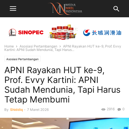
Home
Asosiasi Pertambangan
APNI Rayakan HUT ke-9, Prof. Evvy
Kartini: APNI Sudah Mendunia, Tapi Harus...
Asosiasi Pertambangan
APNI Rayakan HUT ke-9,
Prof. Evvy Kartini: APNI
Sudah Mendunia, Tapi Harus
Tetap Membumi
2916
0
By
Shiddiq
-
7 Maret 2026