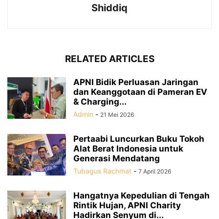
Shiddiq
RELATED ARTICLES
APNI Bidik Perluasan Jaringan
dan Keanggotaan di Pameran EV
& Charging...
Admin
-
21 Mei 2026
Pertaabi Luncurkan Buku Tokoh
Alat Berat Indonesia untuk
Generasi Mendatang
Tubagus Rachmat
-
7 April 2026
Hangatnya Kepedulian di Tengah
Rintik Hujan, APNI Charity
Hadirkan Senyum di...