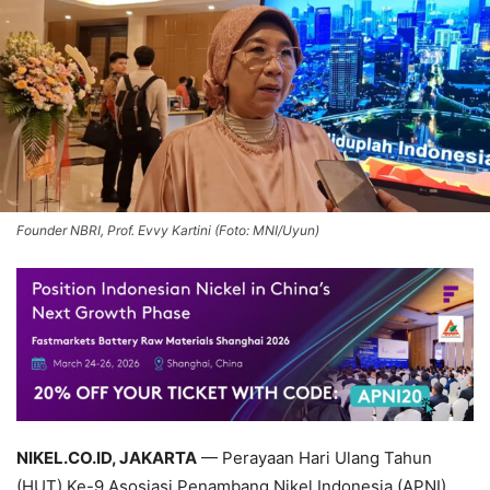
Founder NBRI, Prof. Evvy Kartini (Foto: MNI/Uyun)
NIKEL.CO.ID, JAKARTA
— Perayaan Hari Ulang Tahun
(HUT) Ke-9 Asosiasi Penambang Nikel Indonesia (APNI)