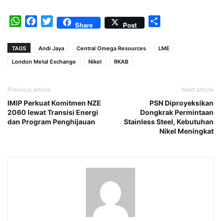
WhatsApp
Facebook
Twitter
Share
Share
Post
TAGS
Andi Jaya
Central Omega Resources
LME
London Metal Exchange
Nikel
RKAB
Previous article
Next article
IMIP Perkuat Komitmen NZE
PSN Diproyeksikan
2060 lewat Transisi Energi
Dongkrak Permintaan
dan Program Penghijauan
Stainless Steel, Kebutuhan
Nikel Meningkat