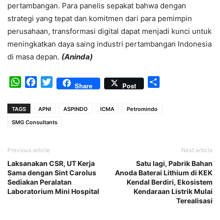
pertambangan. Para panelis sepakat bahwa dengan
strategi yang tepat dan komitmen dari para pemimpin
perusahaan, transformasi digital dapat menjadi kunci untuk
meningkatkan daya saing industri pertambangan Indonesia
di masa depan.
(Aninda)
WhatsApp
Facebook
Twitter
Share
Share
Post
TAGS
APNI
ASPINDO
ICMA
Petromindo
SMG Consultants
Previous article
Next article
Laksanakan CSR, UT Kerja
Satu lagi, Pabrik Bahan
Sama dengan Sint Carolus
Anoda Baterai Lithium di KEK
Sediakan Peralatan
Kendal Berdiri, Ekosistem
Laboratorium Mini Hospital
Kendaraan Listrik Mulai
Terealisasi