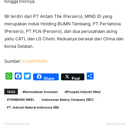
hingga hilirnya.
IBI terdiri dari PT Antam Tbk (Persero), MIND ID yang
merupakan induk Holding BUMN Tambang, PT Pertamina
(Persero), PT PLN (Persero), dan dua perusahaan asing
yaitu CATL dan LG Chem. Keduanya berasal dari China dan
Korea Selatan.
Sumber:
KUMPARAN
WhatsApp
Facebook
Twitter
Share
Share
Post
TAGS
#Kemudahan Investasi
#Prospek Industri Nikel
#TAMBANG NIKEL
Indonesian Batery Company (IBC)
PT. Industri Baterai Indonesia (IBI)
Previous article
Next article