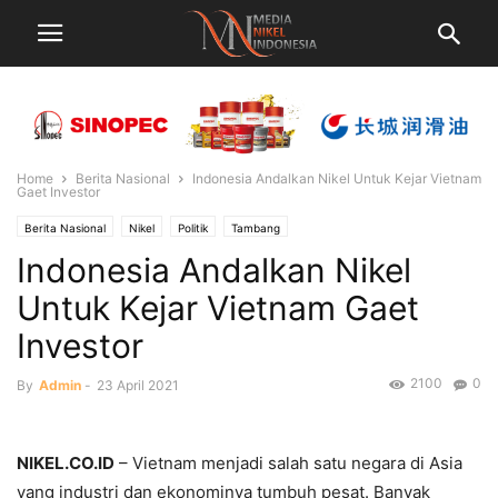
Home
Berita Nasional
Indonesia Andalkan Nikel Untuk Kejar Vietnam
Gaet Investor
Berita Nasional
Nikel
Politik
Tambang
Indonesia Andalkan Nikel
Untuk Kejar Vietnam Gaet
Investor
2100
0
By
Admin
-
23 April 2021
NIKEL.CO.ID
– Vietnam menjadi salah satu negara di Asia
yang industri dan ekonominya tumbuh pesat. Banyak