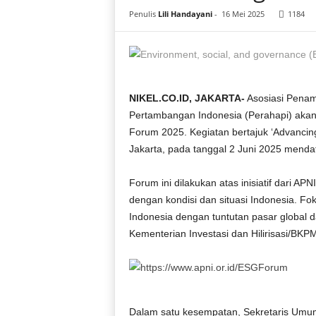
i
Penulis
Lili Handayani
-
16 Mei 2025
1184
a
NIKEL.CO.ID, JAKARTA-
Asosiasi Penam
Pertambangan Indonesia (Perahapi) aka
Forum 2025. Kegiatan bertajuk ‘Advancing 
Jakarta, pada tanggal 2 Juni 2025 menda
Forum ini dilakukan atas inisiatif dari 
dengan kondisi dan situasi Indonesia. F
Indonesia dengan tuntutan pasar global da
Kementerian Investasi dan Hilirisasi/BK
Dalam satu kesempatan, Sekretaris Umum