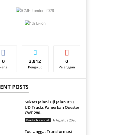
0
3,912
0
Fans
Pengikut
Pelanggan
ENT POSTS
Sukses Jalani Uji Jalan B50,
UD Trucks Pamerkan Quester
CWE 280...
Berita Nasional
6 Agustus 2026
Toerangga: Transformasi