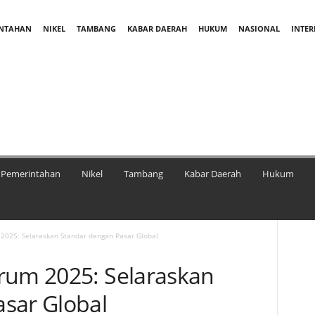
INTAHAN
NIKEL
TAMBANG
KABAR DAERAH
HUKUM
NASIONAL
INTE
Pemerintahan
Nikel
Tambang
Kabar Daerah
Hukum
2025: Selaraskan Standar dengan Pasar Global
rum 2025: Selaraskan
sar Global