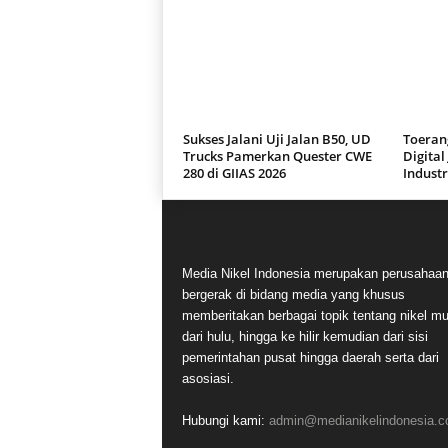
Sukses Jalani Uji Jalan B50, UD
Toeran
Trucks Pamerkan Quester CWE
Digital
280 di GIIAS 2026
Industr
Media Nikel Indonesia merupakan perusahaa
bergerak di bidang media yang khusus
memberitakan berbagai topik tentang nikel mu
dari hulu, hingga ke hilir kemudian dari sisi
pemerintahan pusat hingga daerah serta dari
asosiasi.
Hubungi kami:
admin@medianikelindonesia.