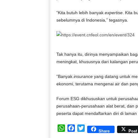
“Kita butuh lebih banyak
expertise
. Kita 
sebelumnya di Indonesia,” tegasnya.
Tak hanya itu, dirinya menyampaikan bag
meningkat, khususnya dari kalangan peru
“Banyak
insurance
yang datang untuk me
ekonomi, terutama mengenai air dan peng
Forum ESG dikhususkan untuk perusaha
perusahaan-perusahaan alat berat, dan 
peserta dapat mendaftarkan diri di laman
W
F
T
Share
Post
h
a
w