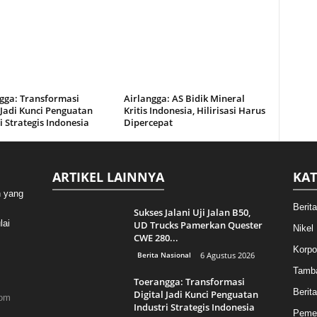
gga: Transformasi
Airlangga: AS Bidik Mineral
 Jadi Kunci Penguatan
Kritis Indonesia, Hilirisasi Harus
i Strategis Indonesia
Dipercepat
ARTIKEL LAINNYA
KAT
n yang
Berit
Sukses Jalani Uji Jalan B50,
lai
UD Trucks Pamerkan Quester
Nikel
CWE 280...
Korpo
Berita Nasional
6 Agustus 2026
Tamb
Toerangga: Transformasi
Berita
Digital Jadi Kunci Penguatan
com
Industri Strategis Indonesia
Pemer