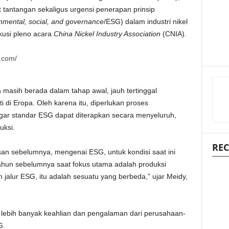
t tantangan sekaligus urgensi penerapan prinsip
nmental, social, and governance
/ESG) dalam industri nikel
kusi pleno acara
China Nickel Industry Association
(CNIA).
masih berada dalam tahap awal, jauh tertinggal
 di Eropa. Oleh karena itu, diperlukan proses
gar standar ESG dapat diterapkan secara menyeluruh,
uksi.
REC
an sebelumnya, mengenai ESG, untuk kondisi saat ini
ahun sebelumnya saat fokus utama adalah produksi
lih jalur ESG, itu adalah sesuatu yang berbeda,” ujar Meidy,
ebih banyak keahlian dan pengalaman dari perusahaan-
G.