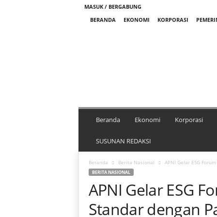
MASUK / BERGABUNG
BERANDA
EKONOMI
KORPORASI
PEMER
M
e
d
i
a
N
i
k
Beranda
Ekonomi
Korporasi
e
l
SUSUNAN REDAKSI
I
n
Beranda
Berita Nasional
APNI Gelar ESG Forum 
d
BERITA NASIONAL
o
APNI Gelar ESG Fo
n
e
Standar dengan Pa
s