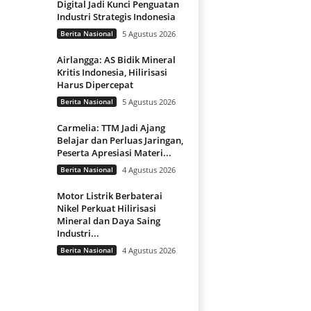
Digital Jadi Kunci Penguatan
Industri Strategis Indonesia
Berita Nasional
5 Agustus 2026
Airlangga: AS Bidik Mineral
Kritis Indonesia, Hilirisasi
Harus Dipercepat
Berita Nasional
5 Agustus 2026
Carmelia: TTM Jadi Ajang
Belajar dan Perluas Jaringan,
Peserta Apresiasi Materi...
Berita Nasional
4 Agustus 2026
Motor Listrik Berbaterai
Nikel Perkuat Hilirisasi
Mineral dan Daya Saing
Industri...
Berita Nasional
4 Agustus 2026