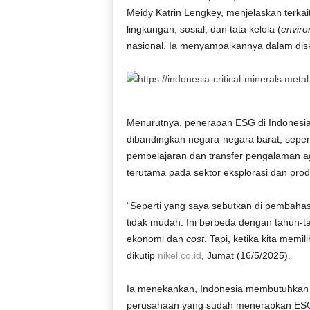
Meidy Katrin Lengkey, menjelaskan terkai
lingkungan, sosial, dan tata kelola (
enviro
nasional. Ia menyampaikannya dalam dis
Menurutnya, penerapan ESG di Indonesia 
dibandingkan negara-negara barat, seperti
pembelajaran dan transfer pengalaman a
terutama pada sektor eksplorasi dan prod
“Seperti yang saya sebutkan di pembahas
tidak mudah. Ini berbeda dengan tahun-t
ekonomi dan
cost
. Tapi, ketika kita memi
dikutip
nikel.co.id
, Jumat (16/5/2025).
Ia menekankan, Indonesia membutuhkan l
perusahaan yang sudah menerapkan ES