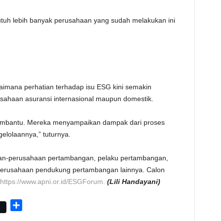
butuh lebih banyak perusahaan yang sudah melakukan ini
aimana perhatian terhadap isu ESG kini semakin
sahaan asuransi internasional maupun domestik.
mbantu. Mereka menyampaikan dampak dari proses
elolaannya,” tuturnya.
an-perusahaan pertambangan, pelaku pertambangan,
perusahaan pendukung pertambangan lainnya. Calon
https://www.apni.or.id/ESGForum.
(Lili Handayani)
S
h