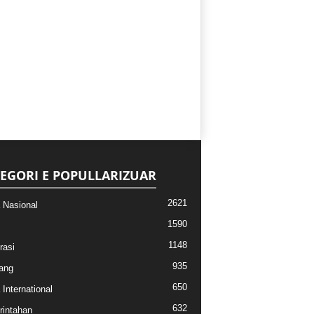
EGORI E POPULLARIZUAR
2621
a Nasional
1590
1148
rasi
935
ang
650
 International
632
intahan