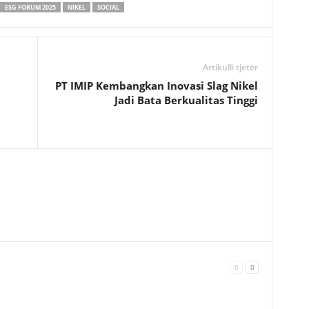
ESG FORUM 2025
NIKEL
SOCIAL
a
r
e
Artikulli tjetër
PT IMIP Kembangkan Inovasi Slag Nikel
Jadi Bata Berkualitas Tinggi