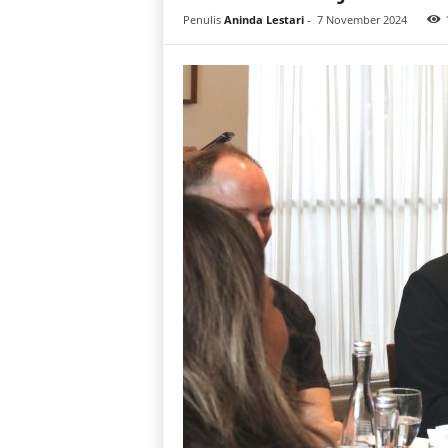
i
Penulis
Aninda Lestari
-
7 November 2024
a