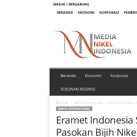
MASUK / BERGABUNG
BERANDA
EKONOMI
KORPORASI
PEMER
M
e
d
i
a
N
i
k
Beranda
Ekonomi
Korporasi
e
l
SUSUNAN REDAKSI
I
n
Beranda
Berita International
Eramet Indonesia S
d
BERITA INTERNATIONAL
o
Eramet Indonesia 
n
e
Pasokan Bijih Nike
s