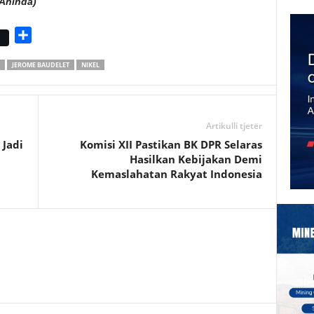
Aninda)
S
h
JEROME BAUDELET
NIKEL
a
r
e
Artikulli tjetër
 Jadi
Komisi XII Pastikan BK DPR Selaras
Hasilkan Kebijakan Demi
Kemaslahatan Rakyat Indonesia