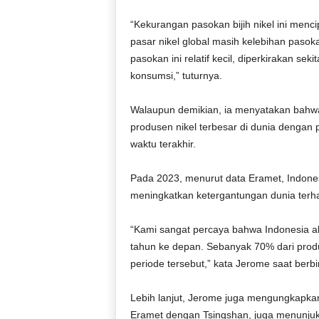
“Kekurangan pasokan bijih nikel ini menc
pasar nikel global masih kelebihan pasoka
pasokan ini relatif kecil, diperkirakan se
konsumsi,” tuturnya.
Walaupun demikian, ia menyatakan bahwa
produsen nikel terbesar di dunia dengan 
waktu terakhir.
Pada 2023, menurut data Eramet, Indones
meningkatkan ketergantungan dunia terha
“Kami sangat percaya bahwa Indonesia ak
tahun ke depan. Sebanyak 70% dari produk
periode tersebut,” kata Jerome saat berb
Lebih lanjut, Jerome juga mengungkapka
Eramet dengan Tsingshan, juga menunjuk