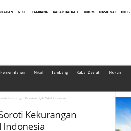
INTAHAN
NIKEL
TAMBANG
KABAR DAERAH
HUKUM
NASIONAL
INTE
Pemerintahan
Nikel
Tambang
Kabar Daerah
Hukum
oroti Kekurangan Pasokan Bijih Nikel Indonesia
Soroti Kekurangan
l Indonesia