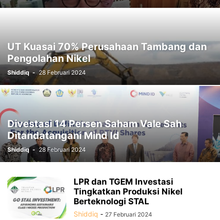
UT Kuasai 70% Perusahaan Tambang dan
Pengolahan Nikel
Shiddiq
-
28 Februari 2024
Divestasi 14 Persen Saham Vale Sah
Ditandatangani Mind Id
Shiddiq
-
28 Februari 2024
LPR dan TGEM Investasi
Tingkatkan Produksi Nikel
Berteknologi STAL
Shiddiq
-
27 Februari 2024