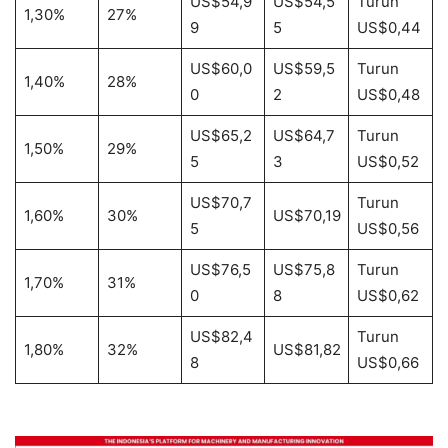
US$54,9
US$54,5
Turun
1,30%
27%
9
5
US$0,44
US$60,0
US$59,5
Turun
1,40%
28%
0
2
US$0,48
US$65,2
US$64,7
Turun
1,50%
29%
5
3
US$0,52
US$70,7
Turun
1,60%
30%
US$70,19
5
US$0,56
US$76,5
US$75,8
Turun
1,70%
31%
0
8
US$0,62
US$82,4
Turun
1,80%
32%
US$81,82
8
US$0,66