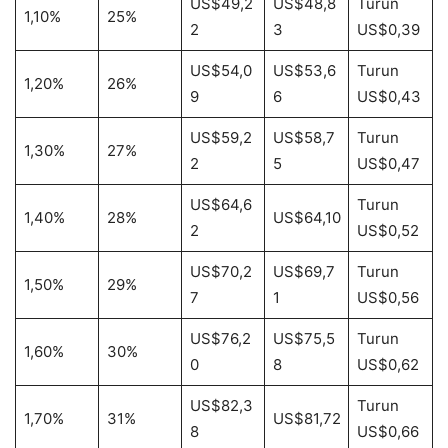
US$49,2
US$48,8
Turun
1,10%
25%
2
3
US$0,39
US$54,0
US$53,6
Turun
1,20%
26%
9
6
US$0,43
US$59,2
US$58,7
Turun
1,30%
27%
2
5
US$0,47
US$64,6
Turun
1,40%
28%
US$64,10
2
US$0,52
US$70,2
US$69,7
Turun
1,50%
29%
7
1
US$0,56
US$76,2
US$75,5
Turun
1,60%
30%
0
8
US$0,62
US$82,3
Turun
1,70%
31%
US$81,72
8
US$0,66