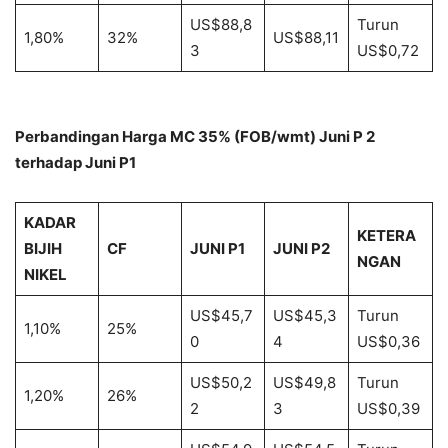
US$88,8
Turun
1,80%
32%
US$88,11
3
US$0,72
Perbandingan Harga MC 35% (FOB/wmt) Juni P 2
terhadap Juni P1
KADAR
KETERA
BIJIH
CF
JUNI P1
JUNI P2
NGAN
NIKEL
US$45,7
US$45,3
Turun
1,10%
25%
0
4
US$0,36
US$50,2
US$49,8
Turun
1,20%
26%
2
3
US$0,39