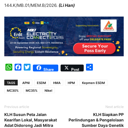
144.K/MB.01/MEM.B/2026.
(Li Han)
WhatsApp
Facebook
Twitter
Share
Share
Post
TAGS
APNI
ESDM
HMA
HPM
Kepmen ESDM
MC30%
MC35%
Nikel
Previous article
Next article
KLH Susun Peta Jalan
KLH Siapkan PP
Kearifan Lokal, Masyarakat
Perlindungan & Pengelolaan
Adat Didorong Jadi Mitra
Sumber Daya Genetik