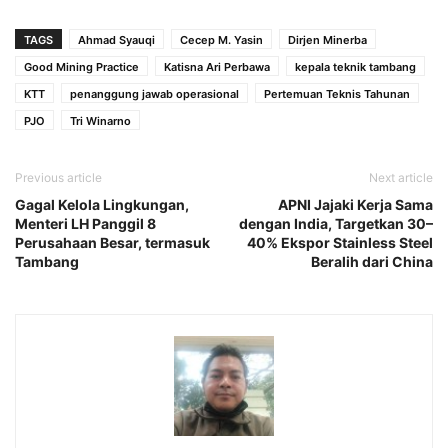
TAGS
Ahmad Syauqi
Cecep M. Yasin
Dirjen Minerba
Good Mining Practice
Katisna Ari Perbawa
kepala teknik tambang
KTT
penanggung jawab operasional
Pertemuan Teknis Tahunan
PJO
Tri Winarno
Previous article
Next article
Gagal Kelola Lingkungan,
APNI Jajaki Kerja Sama
Menteri LH Panggil 8
dengan India, Targetkan 30–
Perusahaan Besar, termasuk
40% Ekspor Stainless Steel
Tambang
Beralih dari China