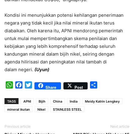
Kondisi ini menunjukkan potensi kehilangan penerimaan
negara yang tidak kecil jika nilai mineral ikutan terus
diabaikan. Oleh karena itu, APNI mendorong pemerintah
untuk mulai mempertimbangkan skema penilaian dan
kebijakan yang lebih komprehensif terhadap seluruh
kandungan mineral dalam bijih nikel, seiring dengan
agenda hilirisasi dan peningkatan nilai tambah di
dalam negeri.
(Uyun)
WhatsApp
Facebook
Twitter
Share
Share
Post
TAGS
APNI
Bijih
China
India
Meidy Katrin Lengkey
mineral ikutan
Nikel
STAINLESS STEEL
Previous article
Next article