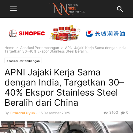
Home
Asosiasi Pertambangan
APNI Jajaki Kerja Sama dengan India,
Targetkan 30–40% Ekspor Stainless Steel Beralih...
Asosiasi Pertambangan
APNI Jajaki Kerja Sama
dengan India, Targetkan 30–
40% Ekspor Stainless Steel
Beralih dari China
3103
0
By
Fithrotul Uyun
-
15 Desember 2025