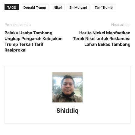
TAGS
Donald Trump
Nikel
Sri Mulyani
Tarif Trump
Previous article
Next article
Pelaku Usaha Tambang
Harita Nickel Manfaatkan
Ungkap Pengaruh Kebijakan
Terak Nikel untuk Reklamasi
Trump Terkait Tarif
Lahan Bekas Tambang
Rasiprokal
Shiddiq