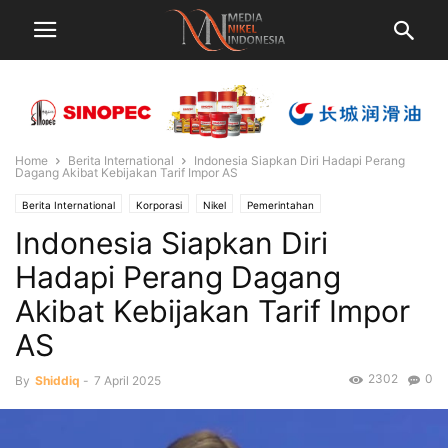
Home
Berita International
Indonesia Siapkan Diri Hadapi Perang
Dagang Akibat Kebijakan Tarif Impor AS
Berita International
Korporasi
Nikel
Pemerintahan
Indonesia Siapkan Diri
Hadapi Perang Dagang
Akibat Kebijakan Tarif Impor
AS
2302
0
By
Shiddiq
-
7 April 2025