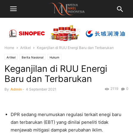
Home
Artikel
Keganjilan di RUU Energi Baru dan Terbarukan
Artikel
Berita Nasional
Hukum
Keganjilan di RUU Energi
Baru dan Terbarukan
2119
0
By
Admin
-
4 September 2021
DPR sedang merumuskan regulasi terkait enegi baru
dan terbarukan (EBT) yang dinilai peneliti tidak
menjawab mitigasi dampak perubahan iklim.