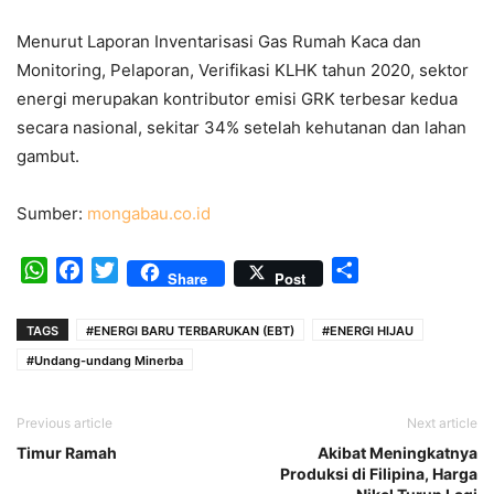
Menurut Laporan Inventarisasi Gas Rumah Kaca dan
Monitoring, Pelaporan, Verifikasi KLHK tahun 2020, sektor
energi merupakan kontributor emisi GRK terbesar kedua
secara nasional, sekitar 34% setelah kehutanan dan lahan
gambut.
Sumber:
mongabau.co.id
WhatsApp
Facebook
Twitter
Share
Share
Post
TAGS
#ENERGI BARU TERBARUKAN (EBT)
#ENERGI HIJAU
#Undang-undang Minerba
Previous article
Next article
Timur Ramah
Akibat Meningkatnya
Produksi di Filipina, Harga