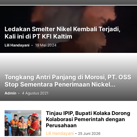
Ledakan Smelter Nikel Kembali Terjadi,
Kali ini di PT KFI Kaltim
Lili Handayani
-
19 Mei 2024
Tongkang Antri Panjang di Morosi, PT. OSS
Stop Sementara Penerimaan Nickel...
Admin
-
4 Agustus 2021
Tinjau IPIP, Bupati Kolaka Dorong
Kolaborasi Pemerintah dengan
Perusahaan
Lili Handayani
-
25 Juni 2026