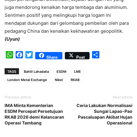
juga mendorong kenaikan harga tembaga dan aluminium.
Sentimen positif yang melingkupi harga logam ini
mendapat dukungan dari gelombang pembelian oleh para
pedagang China dan kenaikan kekhawatiran geopolitik.
(Uyun)
WhatsApp
Facebook
Twitter
Share
Share
Post
TAGS
Bahlil Lahadalia
ESDM
LME
London Metal Exchange
Nikel
RKAB
Previous article
Next article
IMA Minta Kementerian
Ceria Lakukan Normalisasi
ESDM Percepat Persetujuan
Sungai Lapao-Pao
RKAB 2026 demi Kelancaran
Pascaluapan Akibat Hujan
Operasi Tambang
Operasional