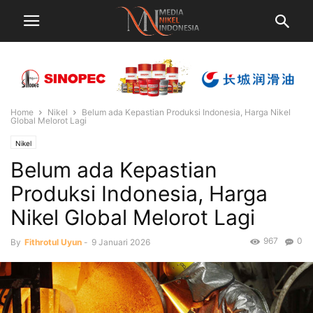
Home
Nikel
Belum ada Kepastian Produksi Indonesia, Harga Nikel
Global Melorot Lagi
Nikel
Belum ada Kepastian
Produksi Indonesia, Harga
Nikel Global Melorot Lagi
967
0
By
Fithrotul Uyun
-
9 Januari 2026