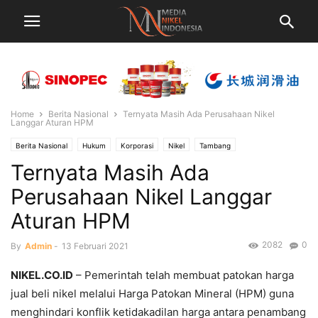
Home
Berita Nasional
Ternyata Masih Ada Perusahaan Nikel
Langgar Aturan HPM
Berita Nasional
Hukum
Korporasi
Nikel
Tambang
Ternyata Masih Ada
Perusahaan Nikel Langgar
Aturan HPM
2082
0
By
Admin
-
13 Februari 2021
NIKEL.CO.ID
– Pemerintah telah membuat patokan harga
jual beli nikel melalui Harga Patokan Mineral (HPM) guna
menghindari konflik ketidakadilan harga antara penambang