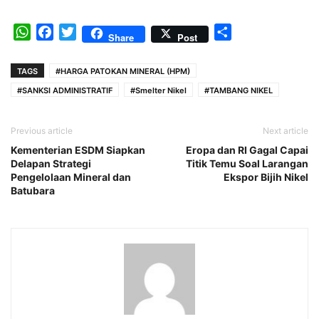
WhatsApp
Facebook
Twitter
Share
Share
Post
TAGS
#HARGA PATOKAN MINERAL (HPM)
#SANKSI ADMINISTRATIF
#Smelter Nikel
#TAMBANG NIKEL
Previous article
Next article
Kementerian ESDM Siapkan
Eropa dan RI Gagal Capai
Delapan Strategi
Titik Temu Soal Larangan
Pengelolaan Mineral dan
Ekspor Bijih Nikel
Batubara