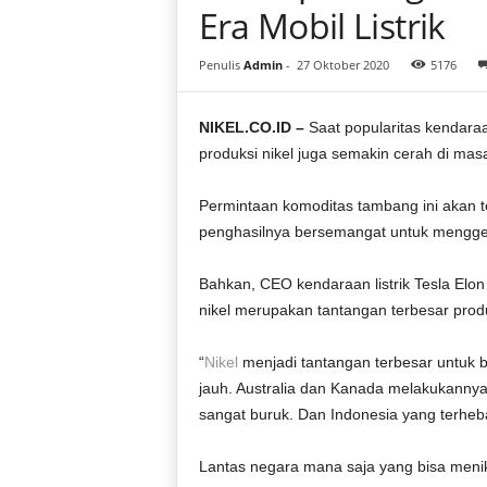
i
Era Mobil Listrik
a
Penulis
Admin
-
27 Oktober 2020
5176
NIKEL.CO.ID –
Saat popularitas kendaraa
produksi nikel juga semakin cerah di mas
Permintaan komoditas tambang ini akan
penghasilnya bersemangat untuk menggen
Bahkan, CEO kendaraan listrik Tesla Elon
nikel merupakan tantangan terbesar produks
“
Nikel
menjadi tantangan terbesar untuk ba
jauh. Australia dan Kanada melakukannya 
sangat buruk. Dan Indonesia yang terhebar,
Lantas negara mana saja yang bisa menik