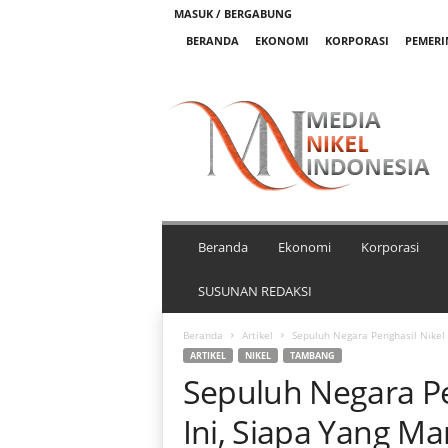
MASUK / BERGABUNG
BERANDA
EKONOMI
KORPORASI
PEMER
M
e
d
i
a
N
i
k
Beranda
Ekonomi
Korporasi
e
l
SUSUNAN REDAKSI
I
n
Beranda
Artikel
Sepuluh Negara Penghasil Nikel
d
ARTIKEL
NIKEL
TAMBANG
o
Sepuluh Negara Pe
n
e
Ini, Siapa Yang 
s