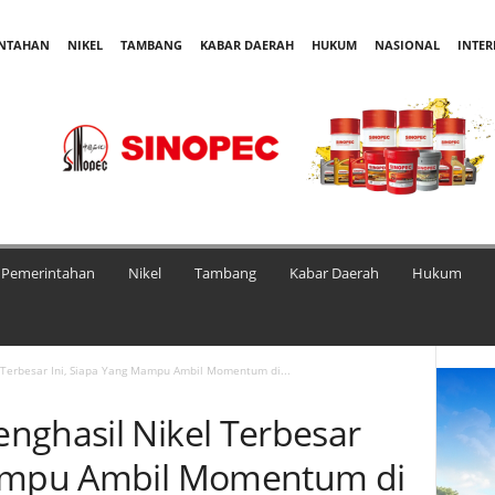
INTAHAN
NIKEL
TAMBANG
KABAR DAERAH
HUKUM
NASIONAL
INTE
Pemerintahan
Nikel
Tambang
Kabar Daerah
Hukum
 Terbesar Ini, Siapa Yang Mampu Ambil Momentum di...
nghasil Nikel Terbesar
Mampu Ambil Momentum di