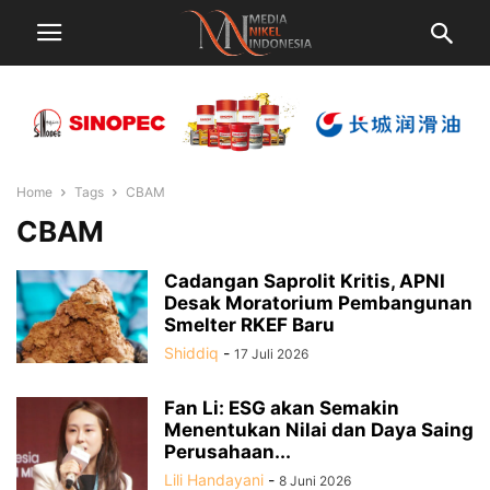
Home
Tags
CBAM
CBAM
Cadangan Saprolit Kritis, APNI
Desak Moratorium Pembangunan
Smelter RKEF Baru
Shiddiq
-
17 Juli 2026
Fan Li: ESG akan Semakin
Menentukan Nilai dan Daya Saing
Perusahaan...
Lili Handayani
-
8 Juni 2026