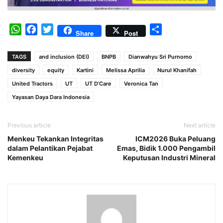
WhatsApp
Facebook
Twitter
Share
Share
Post
TAGS
and inclusion (DEI)
BNPB
Dianwahyu Sri Purnomo
diversity
equity
Kartini
Melissa Aprilia
Nurul Khanifah
United Tractors
UT
UT D’Care
Veronica Tan
Yayasan Daya Dara Indonesia
Previous article
Next article
Menkeu Tekankan Integritas
ICM2026 Buka Peluang
dalam Pelantikan Pejabat
Emas, Bidik 1.000 Pengambil
Kemenkeu
Keputusan Industri Mineral