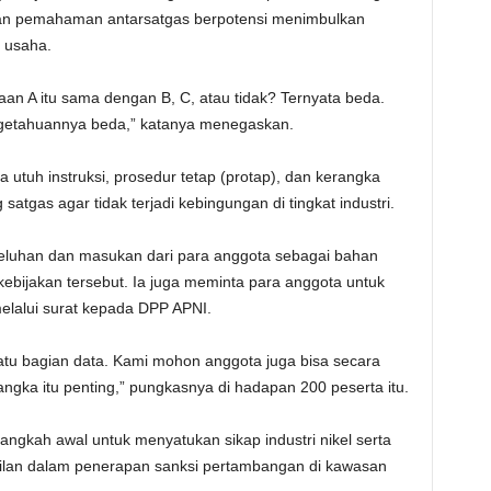
 dan pemahaman antarsatgas berpotensi menimbulkan
u usaha.
aan A itu sama dengan B, C, atau tidak? Ternyata beda.
getahuannya beda,” katanya menegaskan.
utuh instruksi, prosedur tetap (protap), dan kerangka
atgas agar tidak terjadi kebingungan di tingkat industri.
uhan dan masukan dari para anggota sebagai bahan
ebijakan tersebut. Ia juga meminta para anggota untuk
lalui surat kepada DPP APNI.
satu bagian data. Kami mohon anggota juga bisa secara
ngka itu penting,” pungkasnya di hadapan 200 peserta itu.
langkah awal untuk menyatukan sikap industri nikel serta
ilan dalam penerapan sanksi pertambangan di kawasan