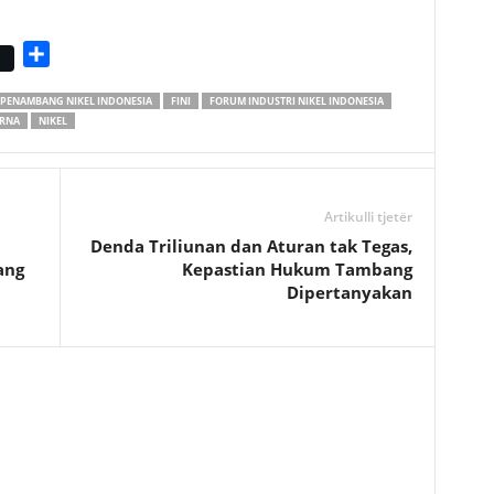
S
h
 PENAMBANG NIKEL INDONESIA
FINI
FORUM INDUSTRI NIKEL INDONESIA
a
RNA
NIKEL
r
e
Artikulli tjetër
Denda Triliunan dan Aturan tak Tegas,
ang
Kepastian Hukum Tambang
Dipertanyakan