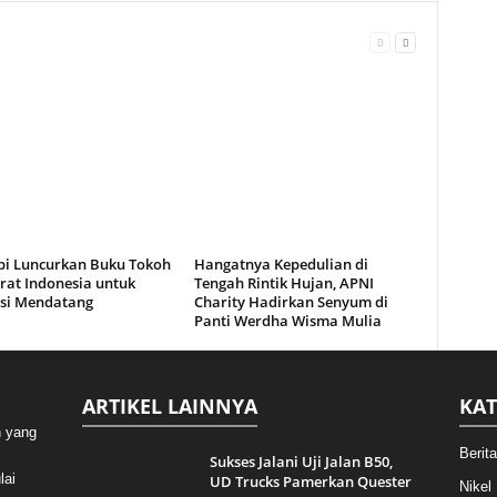
bi Luncurkan Buku Tokoh
Hangatnya Kepedulian di
rat Indonesia untuk
Tengah Rintik Hujan, APNI
si Mendatang
Charity Hadirkan Senyum di
Panti Werdha Wisma Mulia
ARTIKEL LAINNYA
KAT
n yang
Berit
Sukses Jalani Uji Jalan B50,
lai
UD Trucks Pamerkan Quester
Nikel