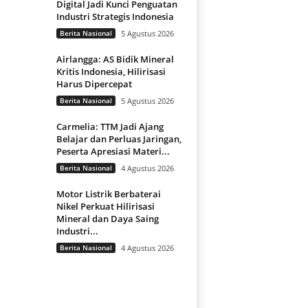
Digital Jadi Kunci Penguatan
Industri Strategis Indonesia
Berita Nasional
5 Agustus 2026
Airlangga: AS Bidik Mineral
Kritis Indonesia, Hilirisasi
Harus Dipercepat
Berita Nasional
5 Agustus 2026
Carmelia: TTM Jadi Ajang
Belajar dan Perluas Jaringan,
Peserta Apresiasi Materi...
Berita Nasional
4 Agustus 2026
Motor Listrik Berbaterai
Nikel Perkuat Hilirisasi
Mineral dan Daya Saing
Industri...
Berita Nasional
4 Agustus 2026