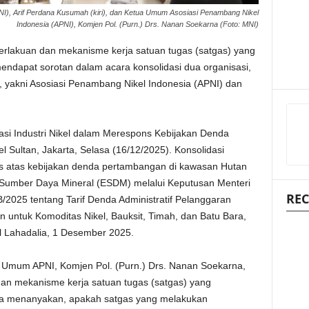
NI), Arif Perdana Kusumah (kiri), dan Ketua Umum Asosiasi Penambang Nikel
Indonesia (APNI), Komjen Pol. (Purn.) Drs. Nanan Soekarna (Foto: MNI)
lakuan dan mekanisme kerja satuan tugas (satgas) yang
dapat sorotan dalam acara konsolidasi dua organisasi,
el, yakni Asosiasi Penambang Nikel Indonesia (APNI) dan
asi Industri Nikel dalam Merespons Kebijakan Denda
 Sultan, Jakarta, Selasa (16/12/2025). Konsolidasi
ns atas kebijakan denda pertambangan di kawasan Hutan
n Sumber Daya Mineral (ESDM) melalui Keputusan Menteri
REC
25 tentang Tarif Denda Administratif Pelanggaran
untuk Komoditas Nikel, Bauksit, Timah, dan Batu Bara,
l Lahadalia, 1 Desember 2025.
 Umum APNI, Komjen Pol. (Purn.) Drs. Nanan Soekarna,
an mekanisme kerja satuan tugas (satgas) yang
a menanyakan, apakah satgas yang melakukan