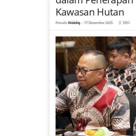
i
Kawasan Hutan
a
Penulis
Shiddiq
-
17 Desember 2025
3351