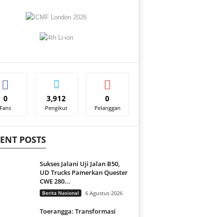
0
3,912
0
Fans
Pengikut
Pelanggan
ENT POSTS
Sukses Jalani Uji Jalan B50,
UD Trucks Pamerkan Quester
CWE 280...
Berita Nasional
6 Agustus 2026
Toerangga: Transformasi