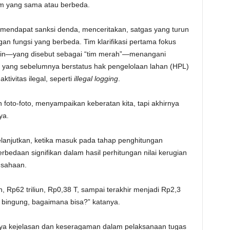
tim yang sama atau berbeda.
mendapat sanksi denda, menceritakan, satgas yang turun
gan fungsi yang berbeda. Tim klarifikasi pertama fokus
lain—yang disebut sebagai “tim merah”—menangani
 yang sebelumnya berstatus hak pengelolaan lahan (HPL)
tivitas ilegal, seperti
illegal logging
.
oto-foto, menyampaikan keberatan kita, tapi akhirnya
ya.
lanjutkan, ketika masuk pada tahap penghitungan
erbedaan signifikan dalam hasil perhitungan nilai kerugian
usahaan.
, Rp62 triliun, Rp0,38 T, sampai terakhir menjadi Rp2,3
kita bingung, bagaimana bisa?” katanya.
a kejelasan dan keseragaman dalam pelaksanaan tugas