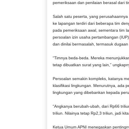
pemeriksaan dan penilaian berasal dari 
Salah satu peserta, yang perusahaannya 
ke lapangan terdiri dari beberapa tim den
pada pemeriksaan awal, sementara tim 
persoalan izin usaha pertambangan (IUP)
dan dinilai bermasalah, termasuk dugaan ak
“Timnya beda-beda. Mereka menunjukkan f
tetap dibuatkan surat yang lain,” ungkapn
Persoalan semakin kompleks, katanya me
klasifikasi lingkungan. Menurutnya, ada p
lingkungan yang dibebankan kepada per
“Angkanya berubah-ubah, dari Rp66 triliun
triliun. Nilainya tetap Rp2,3 triliun, jadi 
Ketua Umum APNI menegaskan pentingny