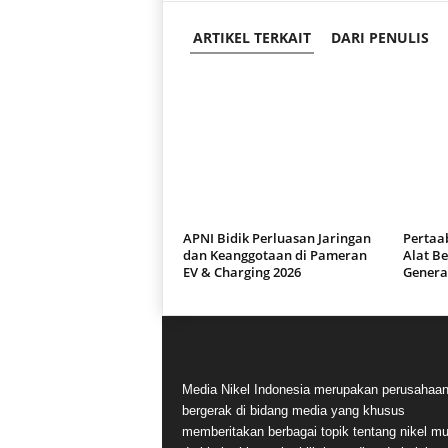
ARTIKEL TERKAIT
DARI PENULIS
APNI Bidik Perluasan Jaringan
Pertaa
dan Keanggotaan di Pameran
Alat Be
EV & Charging 2026
Genera
Media Nikel Indonesia merupakan perusahaa
bergerak di bidang media yang khusus
memberitakan berbagai topik tentang nikel mu