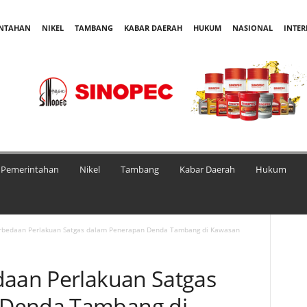
INTAHAN
NIKEL
TAMBANG
KABAR DAERAH
HUKUM
NASIONAL
INTE
Pemerintahan
Nikel
Tambang
Kabar Daerah
Hukum
erbedaan Perlakuan Satgas dalam Penerapan Denda Tambang di Kawasan
daan Perlakuan Satgas
 Denda Tambang di