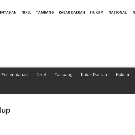
RINTAHAN
NIKEL
TAMBANG
KABAR DAERAH
HUKUM
NASIONAL
I
Pemerintahan
Nikel
Tambang
Kabar Daerah
Hukum
dup