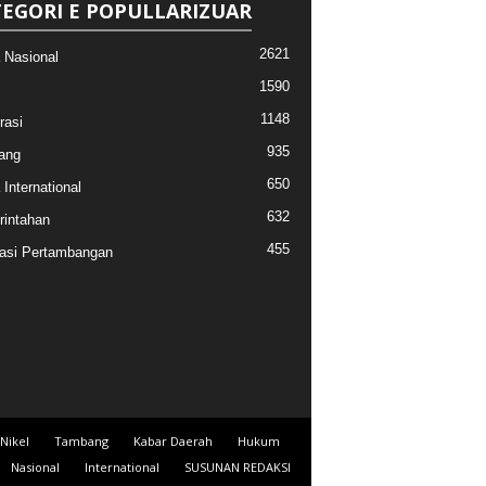
EGORI E POPULLARIZUAR
2621
a Nasional
1590
1148
rasi
935
ang
650
 International
632
intahan
455
asi Pertambangan
Nikel
Tambang
Kabar Daerah
Hukum
Nasional
International
SUSUNAN REDAKSI