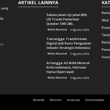
ARTIKEL LAINNYA
KAT
n yang
Berit
Sukses Jalani Uji Jalan B50,
lai
UD Trucks Pamerkan
Nikel
Quester CWE 280...
Korpo
Berita Nasional
6 Agustus 2026
Tamb
Toerangga: Transformasi
Berita
Digital Jadi Kunci Penguatan
com
Industri Strategis Indonesia
Pemer
Berita Nasional
5 Agustus 2026
Asosi
Airlangga: AS Bidik Mineral
Kritis Indonesia, Hilirisasi
Harus Dipercepat
Berita Nasional
5 Agustus 2026
Beranda
Ekonomi
Korporasi
Pemerintahan