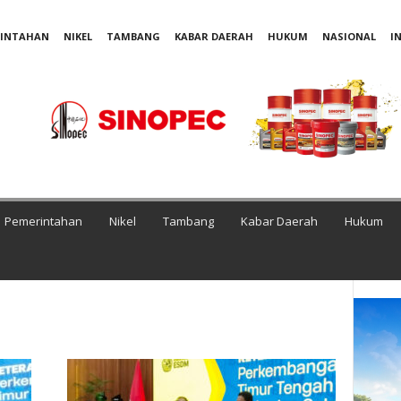
RINTAHAN
NIKEL
TAMBANG
KABAR DAERAH
HUKUM
NASIONAL
I
Pemerintahan
Nikel
Tambang
Kabar Daerah
Hukum