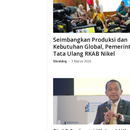
i
a
Seimbangkan Produksi dan
Kebutuhan Global, Pemerin
Tata Ulang RKAB Nikel
Shiddiq
-
3 Maret 2026