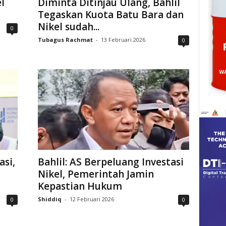
l
Diminta Ditinjau Ulang, Bahlil
Tegaskan Kuota Batu Bara dan
Nikel sudah...
0
Tubagus Rachmat
-
13 Februari 2026
0
asi,
Bahlil: AS Berpeluang Investasi
Nikel, Pemerintah Jamin
Kepastian Hukum
Shiddiq
-
12 Februari 2026
0
0