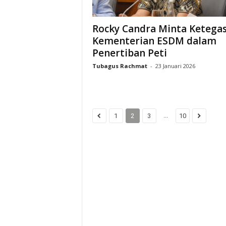
Rocky Candra Minta Ketega
Kementerian ESDM dalam
Penertiban Peti
Tubagus Rachmat
-
23 Januari 2026
...
1
2
3
10