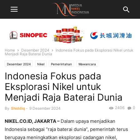
Home
Desember 2024
Indonesia Fokus pada Eksplorasi Nikel untuk
Menjadi Raja Baterai Dunia
Desember 2024
Nikel
Pemerintahan
Wawancara
Indonesia Fokus pada
Eksplorasi Nikel untuk
Menjadi Raja Baterai Dunia
2406
0
By
Shiddiq
-
9 Desember 2024
NIKEL.CO.ID, JAKARTA –
Dalam upaya menjadikan
Indonesia sebagai “raja baterai dunia”, pemerintah terus
berupaya meningkatkan eksplorasi cadangan nikel,