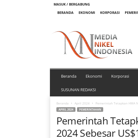
MASUK / BERGABUNG
BERANDA
EKONOMI
KORPORASI
PEMER
M
e
d
i
a
N
i
k
Beranda
Ekonomi
Korporasi
e
l
SUSUNAN REDAKSI
I
n
Beranda
April 2024
Pemerintah Tetapkan HMA Ni
d
APRIL 2024
PEMERINTAHAN
o
Pemerintah Tetapk
n
e
2024 Sebesar US$
s