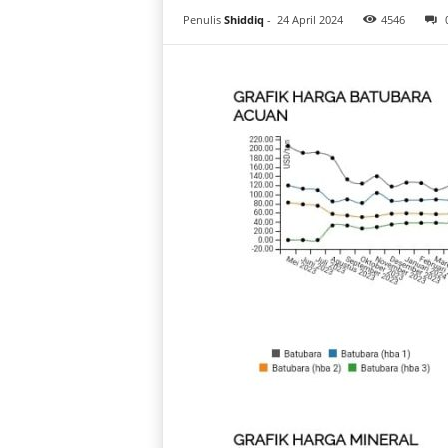
i
Penulis
Shiddiq
-
24 April 2024
4546
a