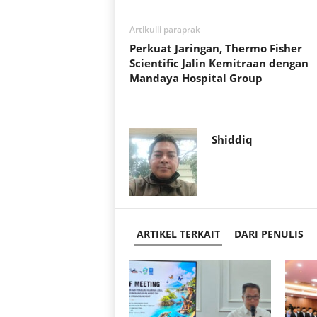
s
b
t
A
o
e
Artikulli paraprak
p
o
r
Perkuat Jaringan, Thermo Fisher
p
k
Scientific Jalin Kemitraan dengan
Mandaya Hospital Group
Shiddiq
ARTIKEL TERKAIT
DARI PENULIS