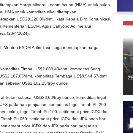
 ditetapkan Harga Mineral Logam Acuan (HMA) untuk bulan
ut, HMA untuk komoditas nikel ditetapkan
itetapkan USD28.220,00/dmt,” kata Kepala Biro Komunikasi,
ma Kementerian ESDM, Agus Cahyono Adi melalui
sa (23/4/2024).
, Menteri ESDM Arifin Tasrif juga menetapkan harga
n, komoditas Timbal US$2.089,40/dmt, komoditas Seng
US$2.187,05/dmt, komoditas Tembaga US$8.544,57/dmt
tan sebesar US$2.102,25/troy ounce.
l ikutan sebesar US$23,68/troy ounce, komoditas Ingot
 JFX pada hari penjualan, komoditas Ingot Timah Pb 200:
penjualan, Ingot Timah Pb 100: settlement price ICDX dan
 Timah Pb 050: settlement price ICDX dan JFX pada hari
settlement price ICDX dan JFX pada hari penjualan,