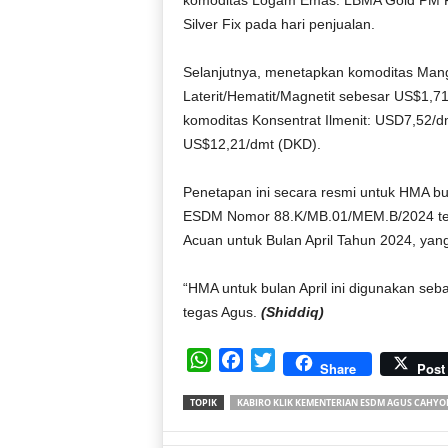
komoditas Logam Emas: LBMA Gold PM Fi
Silver Fix pada hari penjualan.
Selanjutnya, menetapkan komoditas Mang
Laterit/Hematit/Magnetit sebesar US$1,7
komoditas Konsentrat Ilmenit: USD7,52/d
US$12,21/dmt (DKD).
Penetapan ini secara resmi untuk HMA bu
ESDM Nomor 88.K/MB.01/MEM.B/2024 ten
Acuan untuk Bulan April Tahun 2024, yang
“HMA untuk bulan April ini digunakan seb
tegas Agus.
(Shiddiq
)
W
F
T
Share
Post
h
a
w
TOPIK
KABIRO KLIK KEMENTERIAN ESDM AGUS CAHYO
a
c
i
t
e
t