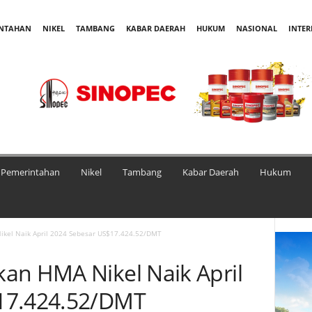
INTAHAN
NIKEL
TAMBANG
KABAR DAERAH
HUKUM
NASIONAL
INTE
Pemerintahan
Nikel
Tambang
Kabar Daerah
Hukum
kel Naik April 2024 Sebesar US$17.424.52/DMT
an HMA Nikel Naik April
17.424.52/DMT