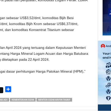
x pada hari penjualan, komoditas Logam Perak: LBMA
an sebesar US$3,52/dmt, komoditas Bijih Besi
1/dmt, komoditas Bijih Krom sebesar US$6,37/dmt,
mt, dan komoditas Konsentrat Titanium sebesar
lan April 2024 yang tertuang dalam Keputusan Menteri
tang Harga Mineral Logam Acuan dan Harga Batubara
 ditetapkan pada 22 April 2024.
agai dasar perhitungan Harga Patokan Mineral (HPM),”
S
h
NO ADI
KEMENTERIAN ESDM
MENTERI ESDM ARIFIN TASRIF
a
r