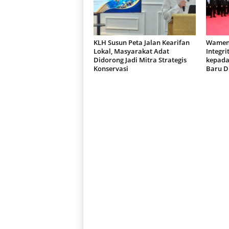
KLH Susun Peta Jalan Kearifan
Wamen
Lokal, Masyarakat Adat
Integri
Didorong Jadi Mitra Strategis
kepada
Konservasi
Baru Di