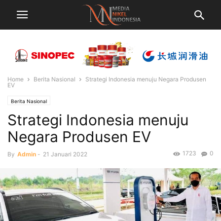
Home
Berita Nasional
Strategi Indonesia menuju Negara Produsen
EV
Berita Nasional
Strategi Indonesia menuju
Negara Produsen EV
1723
0
By
Admin
-
21 Januari 2022