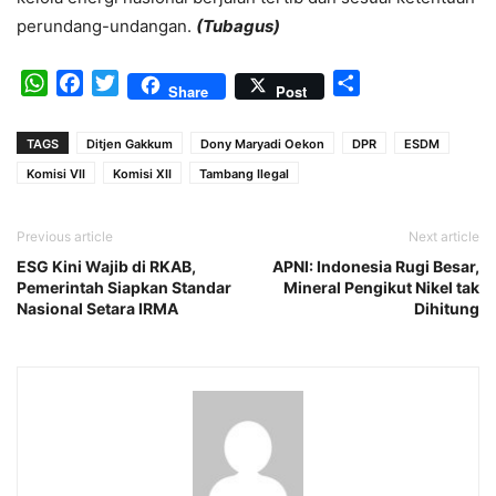
perundang-undangan.
(Tubagus)
WhatsApp
Facebook
Twitter
Share
Share
Post
TAGS
Ditjen Gakkum
Dony Maryadi Oekon
DPR
ESDM
Komisi VII
Komisi XII
Tambang Ilegal
Previous article
Next article
ESG Kini Wajib di RKAB,
APNI: Indonesia Rugi Besar,
Pemerintah Siapkan Standar
Mineral Pengikut Nikel tak
Nasional Setara IRMA
Dihitung