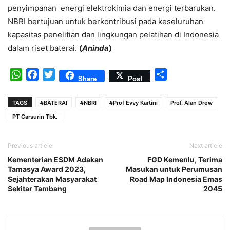
penyimpanan energi elektrokimia dan energi terbarukan.
NBRI bertujuan untuk berkontribusi pada keseluruhan
kapasitas penelitian dan lingkungan pelatihan di Indonesia
dalam riset baterai.
(
Aninda
)
WhatsApp
Facebook
Twitter
Share
Share
Post
TAGS
#BATERAI
#NBRI
#Prof Evvy Kartini
Prof. Alan Drew
PT Carsurin Tbk.
Previous article
Next article
Kementerian ESDM Adakan
FGD Kemenlu, Terima
Tamasya Award 2023,
Masukan untuk Perumusan
Sejahterakan Masyarakat
Road Map Indonesia Emas
Sekitar Tambang
2045