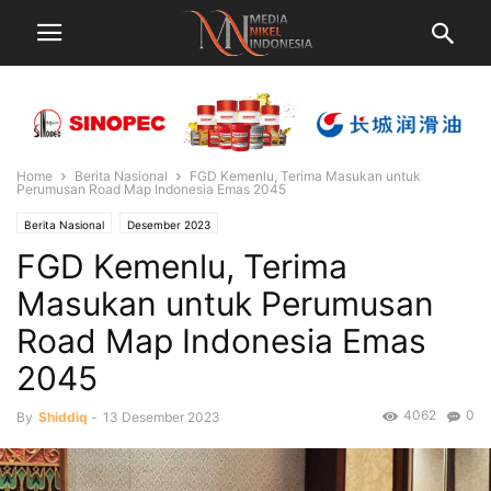
Home
Berita Nasional
FGD Kemenlu, Terima Masukan untuk
Perumusan Road Map Indonesia Emas 2045
Berita Nasional
Desember 2023
FGD Kemenlu, Terima
Masukan untuk Perumusan
Road Map Indonesia Emas
2045
4062
0
By
Shiddiq
-
13 Desember 2023