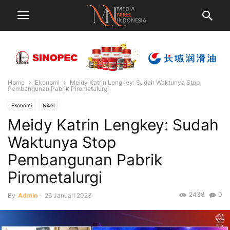
Home
Ekonomi
Meidy Katrin Lengkey: Sudah Waktunya Stop
Pembangunan Pabrik Pirometalurgi
Ekonomi
Nikel
Meidy Katrin Lengkey: Sudah
Waktunya Stop
Pembangunan Pabrik
Pirometalurgi
2438
0
By
Admin
-
26 Januari 2023