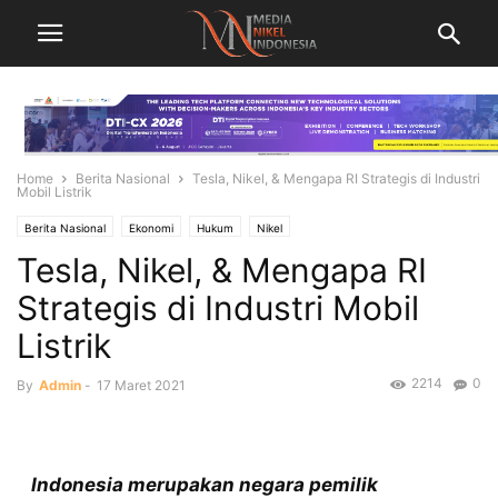
Home
Berita Nasional
Tesla, Nikel, & Mengapa RI Strategis di Industri
Mobil Listrik
Berita Nasional
Ekonomi
Hukum
Nikel
Tesla, Nikel, & Mengapa RI
Strategis di Industri Mobil
Listrik
2214
0
By
Admin
-
17 Maret 2021
Indonesia merupakan negara pemilik