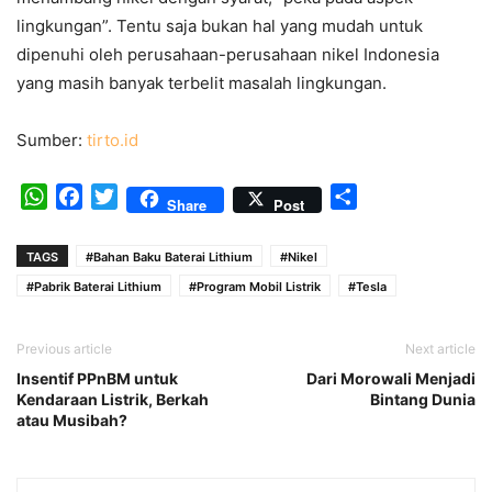
lingkungan”. Tentu saja bukan hal yang mudah untuk
dipenuhi oleh perusahaan-perusahaan nikel Indonesia
yang masih banyak terbelit masalah lingkungan.
Sumber:
tirto.id
WhatsApp
Facebook
Twitter
Share
Share
Post
TAGS
#Bahan Baku Baterai Lithium
#Nikel
#Pabrik Baterai Lithium
#Program Mobil Listrik
#Tesla
Previous article
Next article
Insentif PPnBM untuk
Dari Morowali Menjadi
Kendaraan Listrik, Berkah
Bintang Dunia
atau Musibah?