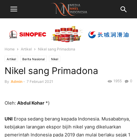
Home
Artikel
Nikel sang Primadona
Artikel
Berita Nasional
Nikel
Nikel sang Primadona
1955
0
By
Admin
-
7 Februari 2021
Oleh:
Abdul Kohar
*)
UNI
Eropa sedang berang kepada Indonesia. Musababnya,
kebijakan larangan ekspor bijih nikel yang dikeluarkan
pemerintah Indonesia pada 2019 dan mulai berlaku sejak 1