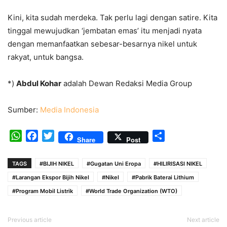
Kini, kita sudah merdeka. Tak perlu lagi dengan satire. Kita
tinggal mewujudkan ‘jembatan emas’ itu menjadi nyata
dengan memanfaatkan sebesar-besarnya nikel untuk
rakyat, untuk bangsa.
*)
Abdul Kohar
adalah Dewan Redaksi Media Group
Sumber:
Media Indonesia
WhatsApp
Facebook
Twitter
Share
Share
Post
TAGS
#BIJIH NIKEL
#Gugatan Uni Eropa
#HILIRISASI NIKEL
#Larangan Ekspor Bijih Nikel
#Nikel
#Pabrik Baterai Lithium
#Program Mobil Listrik
#World Trade Organization (WTO)
Previous article
Next article