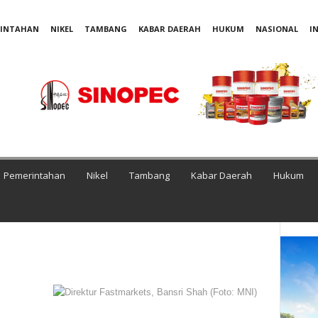
RINTAHAN
NIKEL
TAMBANG
KABAR DAERAH
HUKUM
NASIONAL
I
Pemerintahan
Nikel
Tambang
Kabar Daerah
Hukum