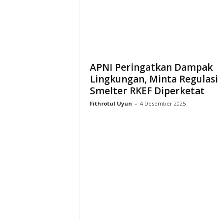
i
a
APNI Peringatkan Dampak
Lingkungan, Minta Regulasi
Smelter RKEF Diperketat
Fithrotul Uyun
-
4 Desember 2025