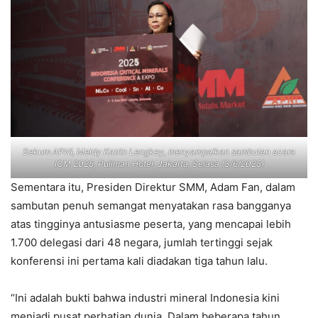
Sekum APNI, Meidy Katrin Lengkey, menyampaikan sambutan acara
ICM 2025, Pullman Hotel, Jakarta, Selasa (3/6/2025)
Sementara itu, Presiden Direktur SMM, Adam Fan, dalam
sambutan penuh semangat menyatakan rasa bangganya
atas tingginya antusiasme peserta, yang mencapai lebih
1.700 delegasi dari 48 negara, jumlah tertinggi sejak
konferensi ini pertama kali diadakan tiga tahun lalu.
“Ini adalah bukti bahwa industri mineral Indonesia kini
menjadi pusat perhatian dunia. Dalam beberapa tahun