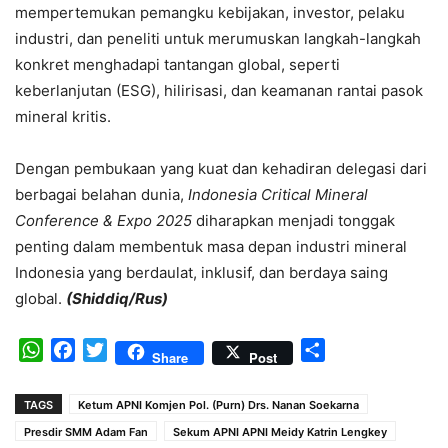
mempertemukan pemangku kebijakan, investor, pelaku
industri, dan peneliti untuk merumuskan langkah-langkah
konkret menghadapi tantangan global, seperti
keberlanjutan (ESG), hilirisasi, dan keamanan rantai pasok
mineral kritis.
Dengan pembukaan yang kuat dan kehadiran delegasi dari
berbagai belahan dunia,
Indonesia Critical Mineral
Conference & Expo 2025
diharapkan menjadi tonggak
penting dalam membentuk masa depan industri mineral
Indonesia yang berdaulat, inklusif, dan berdaya saing
global.
(Shiddiq/Rus)
WhatsApp
Facebook
Twitter
Share
Share
Post
TAGS
Ketum APNI Komjen Pol. (Purn) Drs. Nanan Soekarna
Presdir SMM Adam Fan
Sekum APNI APNI Meidy Katrin Lengkey