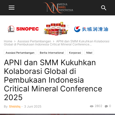
Home
Asosiasi Pertambangan
APNI dan SMM Kukuhkan Kolaborasi
Global di Pembukaan Indonesia Critical Mineral Conference...
Asosiasi Pertambangan
Berita International
Korporasi
Nikel
APNI dan SMM Kukuhkan
Pemerintahan
Tambang
Kolaborasi Global di
Pembukaan Indonesia
Critical Mineral Conference
2025
2802
0
By
Shiddiq
-
3 Juni 2025