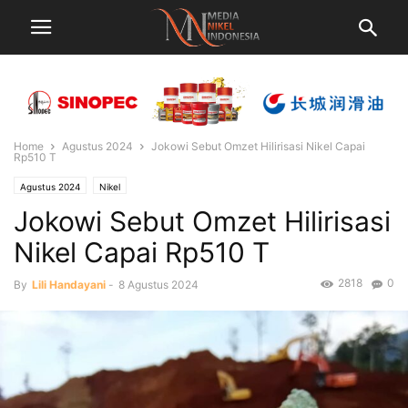
Home
Agustus 2024
Jokowi Sebut Omzet Hilirisasi Nikel Capai
Rp510 T
Agustus 2024
Nikel
Jokowi Sebut Omzet Hilirisasi
Nikel Capai Rp510 T
2818
0
By
Lili Handayani
-
8 Agustus 2024