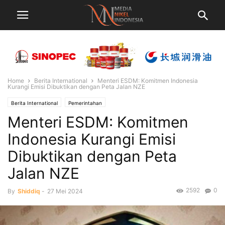
Home
Berita International
Menteri ESDM: Komitmen Indonesia
Kurangi Emisi Dibuktikan dengan Peta Jalan NZE
Berita International
Pemerintahan
Menteri ESDM: Komitmen
Indonesia Kurangi Emisi
Dibuktikan dengan Peta
Jalan NZE
2592
0
By
Shiddiq
-
27 Mei 2024