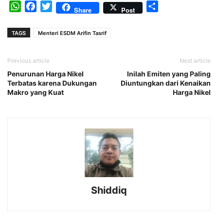
WhatsApp
Facebook
Twitter
Share
Share
Post
TAGS
Menteri ESDM Arifin Tasrif
Previous article
Next article
Penurunan Harga Nikel
Inilah Emiten yang Paling
Terbatas karena Dukungan
Diuntungkan dari Kenaikan
Makro yang Kuat
Harga Nikel
Shiddiq