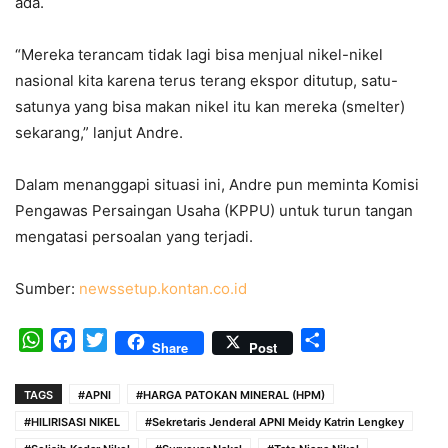
ada.
“Mereka terancam tidak lagi bisa menjual nikel-nikel
nasional kita karena terus terang ekspor ditutup, satu-
satunya yang bisa makan nikel itu kan mereka (smelter)
sekarang,” lanjut Andre.
Dalam menanggapi situasi ini, Andre pun meminta Komisi
Pengawas Persaingan Usaha (KPPU) untuk turun tangan
mengatasi persoalan yang terjadi.
Sumber:
newssetup.kontan.co.id
WhatsApp
Facebook
Twitter
Share
Share
Post
TAGS
#APNI
#HARGA PATOKAN MINERAL (HPM)
#HILIRISASI NIKEL
#Sekretaris Jenderal APNI Meidy Katrin Lengkey