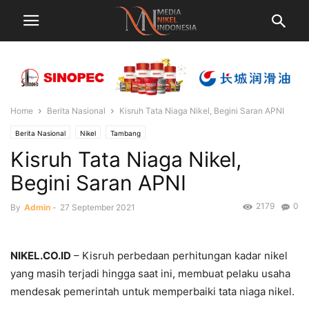
Home
Berita Nasional
Kisruh Tata Niaga Nikel, Begini Saran APNI
Berita Nasional
Nikel
Tambang
Kisruh Tata Niaga Nikel,
Begini Saran APNI
2179
0
By
Admin
-
27 September 2021
NIKEL.CO.ID
– Kisruh perbedaan perhitungan kadar nikel
yang masih terjadi hingga saat ini, membuat pelaku usaha
mendesak pemerintah untuk memperbaiki tata niaga nikel.