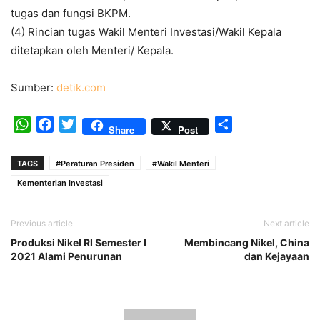
tugas dan fungsi BKPM.
(4) Rincian tugas Wakil Menteri Investasi/Wakil Kepala
ditetapkan oleh Menteri/ Kepala.
Sumber:
detik.com
WhatsApp
Facebook
Twitter
Share
Share
Post
TAGS
#Peraturan Presiden
#Wakil Menteri
Kementerian Investasi
Previous article
Next article
Produksi Nikel RI Semester I
Membincang Nikel, China
2021 Alami Penurunan
dan Kejayaan