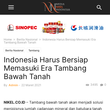
Home
Berita Nasional
Indonesia Harus Bersiap Memasuki Era
Tambang Bawah Tanah
Berita Nasional
Tambang
Indonesia Harus Bersiap
Memasuki Era Tambang
Bawah Tanah
3495
0
By
Admin
-
22 Maret 2021
NIKEL.CO.ID
– Tambang bawah tanah akan menjadi solusi
menipisnya jumlah cadangan mineral dan batubara tanah