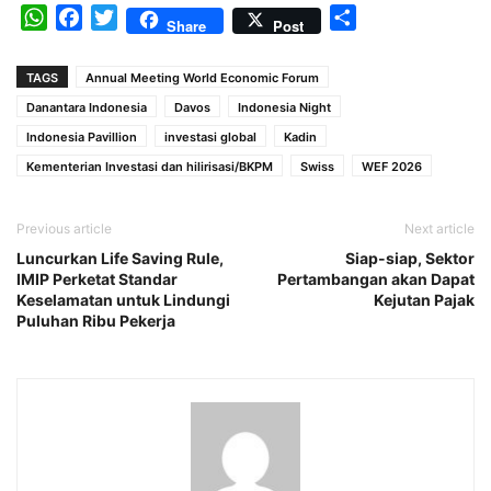
WhatsApp
Facebook
Twitter
Share
Share
Post
TAGS
Annual Meeting World Economic Forum
Danantara Indonesia
Davos
Indonesia Night
Indonesia Pavillion
investasi global
Kadin
Kementerian Investasi dan hilirisasi/BKPM
Swiss
WEF 2026
Previous article
Next article
Luncurkan Life Saving Rule,
Siap-siap, Sektor
IMIP Perketat Standar
Pertambangan akan Dapat
Keselamatan untuk Lindungi
Kejutan Pajak
Puluhan Ribu Pekerja