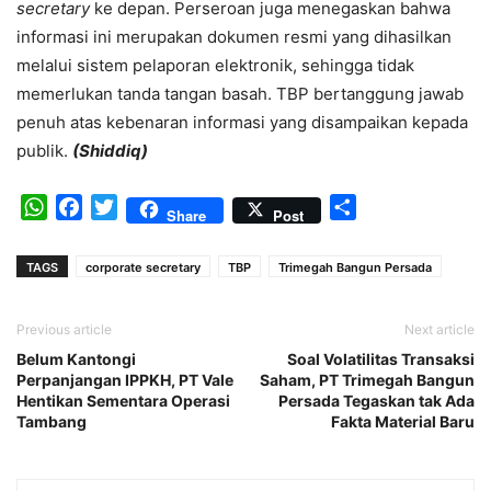
secretary
ke depan. Perseroan juga menegaskan bahwa
informasi ini merupakan dokumen resmi yang dihasilkan
melalui sistem pelaporan elektronik, sehingga tidak
memerlukan tanda tangan basah. TBP bertanggung jawab
penuh atas kebenaran informasi yang disampaikan kepada
publik.
(Shiddiq)
WhatsApp
Facebook
Twitter
Share
Share
Post
TAGS
corporate secretary
TBP
Trimegah Bangun Persada
Previous article
Next article
Belum Kantongi
Soal Volatilitas Transaksi
Perpanjangan IPPKH, PT Vale
Saham, PT Trimegah Bangun
Hentikan Sementara Operasi
Persada Tegaskan tak Ada
Tambang
Fakta Material Baru