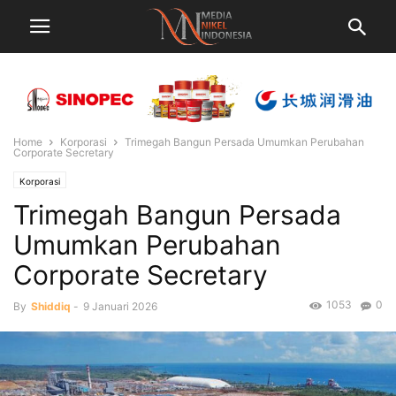
Home
Korporasi
Trimegah Bangun Persada Umumkan Perubahan
Corporate Secretary
Korporasi
Trimegah Bangun Persada
Umumkan Perubahan
Corporate Secretary
1053
0
By
Shiddiq
-
9 Januari 2026